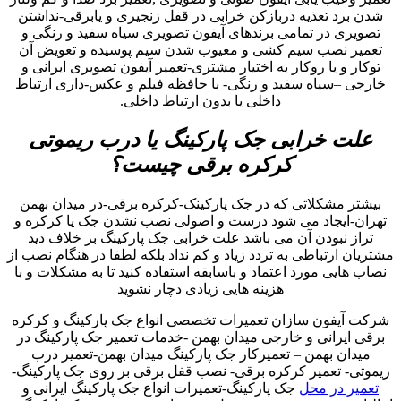
شدن برد تعذیه دربازکن خرابی در قفل زنجیری و یابرقی-نداشتن
تصویری در تمامی برندهای آیفون تصویری سیاه سفید و رنگی و
تعمیر نصب سیم کشی و معیوب شدن سیم پوسیده و تعویض آن
توکار و یا روکار به اختیار مشتری-تعمیر آیفون تصویری ایرانی و
خارجی –سیاه سفید و رنگی- با حافظه فیلم و عکس-داری ارتباط
داخلی یا بدون ارتباط داخلی.
علت خرابی جک پارکینگ یا درب ریموتی
کرکره برقی چیست؟
بیشتر مشکلاتی که در جک پارکینک-کرکره برقی-در میدان بهمن
تهران-ایجاد می شود درست و اصولی نصب نشدن جک یا کرکره و
تراز نبودن آن می باشد علت خرابی جک پارکینگ بر خلاف دید
مشتریان ارتباطی به تردد زیاد و کم نداد بلکه لطفا در هنگام نصب از
نصاب هایی مورد اعتماد و باسابقه استفاده کنید تا به مشکلات و با
هزینه هایی زیادی دچار نشوید
شرکت آیفون سازان تعمیرات تخصصی انواع جک پارکینگ و کرکره
برقی ایرانی و خارجی میدان بهمن -خدمات تعمیر جک پارکینگ در
میدان بهمن – تعمیرکار جک پارکینگ میدان بهمن-تعمیر درب
ریموتی- تعمیر کرکره برقی- نصب قفل برقی بر روی جک پارکینگ-
تعمیر در محل
جک پارکینگ-تعمیرات انواع جک پارکینگ ایرانی و