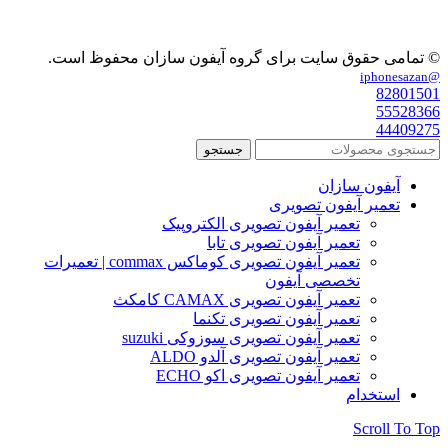
© تمامی حقوق سایت برای گروه آیفون سازان محفوظ است.
@iphonesazan
82801501
55528366
44409275
جستجو
آیفون سازان
تعمیر آیفون تصویری
تعمیر آیفون تصویری الکتروپیک
تعمیر آیفون تصویری تابا
تعمیر آیفون تصویری کوماکس commax | تعمیرات
تخصصی آیفون
تعمیر آیفون تصویری CAMAX کامکث
تعمیر آیفون تصویری تکنما
تعمیر آیفون تصویری سوزوکی suzuki
تعمیر آیفون تصویری آلدو ALDO
تعمیر آیفون تصویری اکو ECHO
استخدام
Scroll To Top