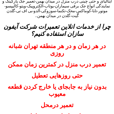
ایتالیای و حتی چینی درب منزل در میدان بهمن-تعمیر جک پارکینگ و
نمایندگی انواع جک برقی سیماران-یوتاب-الکتروپیک-ویتو-کالیپسو-
موتور-تابا-کوماکس-محک-تکنما-سوزوکی-آلدو-بی اف تی-گلدن
گیت-گلدن در میدان بهمن..
چرا از خدمات انلاین تعمیرات شرکت آیفون
سازان استفاده کنیم؟
در هر زمان و در هر منطقه تهران شبانه
روزی
تعمیر درب منزل در کمترین زمان ممکن
حتی روزهایی تعطیل
بدون نیاز به جابجای یا خارج کردن قطعه
معیوب
تعمیر درمحل