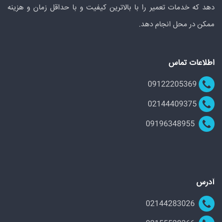
دهد که خدمات تعمیر را با بالاترین کیفیت و با حداقل زمان و هزینه
ممکن در محل انجام دهد.
اطلاعات تماس
09122205369
02144409375
09196348955
آدرس
02144283026