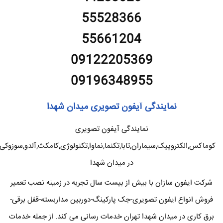
55528366
55661204
09122205369
09196348955
نمایندگی آیفون تصویری میدان شهدا
نمایندگی آیفون تصویری
کوماکس,الکتروپیک,سیماران,تابا,تکنما,نماوا,تکنولوژی,کامکث,آلدو,سوزوکی
در میدان شهدا
شرکت ایفون سازان با بیش از بیست سال تجربه در زمینه نصب تعمیر
فروش انواع ایفون تصویری-جک پارکینگ-دوربین مداربسته-قفل برقی-
برق کاری در میدان شهدا تهران خدمات رسانی می کند. از جمله خدمات