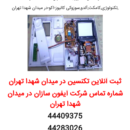
,تکنولوژی,کامکث,آلدو,سوزوکی کالیوز-اکو-در میدان شهدا تهران
ثبت آنلاین تکنسین در میدان شهدا تهران
شماره تماس شرکت آیفون سازان در میدان
شهدا تهران
44409375
44283026