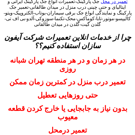
تعمیر در محل
جک پارکینگ-تعمیرات انواع جک پارکینگ ایرانی و
ایتالیای و حتی چینی درب منزل در میدان طالقانی-تعمیر جک
پارکینگ و نمایندگی انواع جک برقی سیماران-یوتاب-الکتروپیک-ویتو-
کالیپسو-موتور-تابا-کوماکس-محک-تکنما-سوزوکی-آلدو-بی اف تی-
گلدن گیت-گلدن در میدان طالقانی
چرا از خدمات انلاین تعمیرات شرکت آیفون
سازان استفاده کنیم؟؟
در هر زمان و در هر منطقه تهران شبانه
روزی
تعمیر درب منزل در کمترین زمان ممکن
حتی روزهایی تعطیل
بدون نیاز به جابجایی یا خارج کردن قطعه
معیوب
تعمیر درمحل