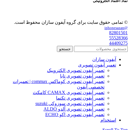
نماد اعتماد الکترونیکی
© تمامی حقوق سایت برای گروه آیفون سازان محفوظ است.
@iphonesazan
82801501
55528366
44409275
جستجو
آیفون سازان
تعمیر آیفون تصویری
تعمیر آیفون تصویری الکتروپیک
تعمیر آیفون تصویری تابا
تعمیر آیفون تصویری کوماکس commax | تعمیرات
تخصصی آیفون
تعمیر آیفون تصویری CAMAX کامکث
تعمیر آیفون تصویری تکنما
تعمیر آیفون تصویری سوزوکی suzuki
تعمیر آیفون تصویری آلدو ALDO
تعمیر آیفون تصویری اکو ECHO
استخدام
Scroll To Top