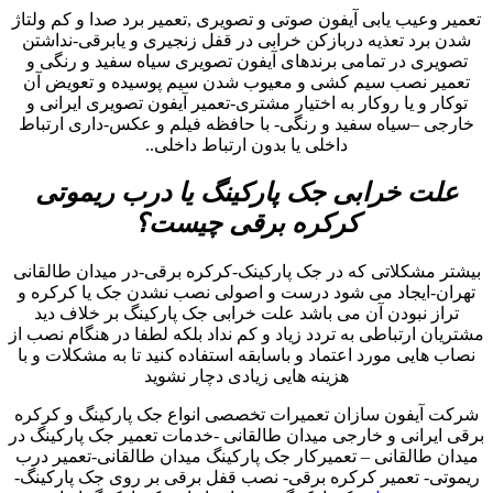
تعمیر وعیب یابی آیفون صوتی و تصویری ,تعمیر برد صدا و کم ولتاژ
شدن برد تعذیه دربازکن خرابی در قفل زنجیری و یابرقی-نداشتن
تصویری در تمامی برندهای آیفون تصویری سیاه سفید و رنگی و
تعمیر نصب سیم کشی و معیوب شدن سیم پوسیده و تعویض آن
توکار و یا روکار به اختیار مشتری-تعمیر آیفون تصویری ایرانی و
خارجی –سیاه سفید و رنگی- با حافظه فیلم و عکس-داری ارتباط
داخلی یا بدون ارتباط داخلی..
علت خرابی جک پارکینگ یا درب ریموتی
کرکره برقی چیست؟
بیشتر مشکلاتی که در جک پارکینک-کرکره برقی-در میدان طالقانی
تهران-ایجاد می شود درست و اصولی نصب نشدن جک یا کرکره و
تراز نبودن آن می باشد علت خرابی جک پارکینگ بر خلاف دید
مشتریان ارتباطی به تردد زیاد و کم نداد بلکه لطفا در هنگام نصب از
نصاب هایی مورد اعتماد و باسابقه استفاده کنید تا به مشکلات و با
هزینه هایی زیادی دچار نشوید
شرکت آیفون سازان تعمیرات تخصصی انواع جک پارکینگ و کرکره
برقی ایرانی و خارجی میدان طالقانی -خدمات تعمیر جک پارکینگ در
میدان طالقانی – تعمیرکار جک پارکینگ میدان طالقانی-تعمیر درب
ریموتی- تعمیر کرکره برقی- نصب قفل برقی بر روی جک پارکینگ-