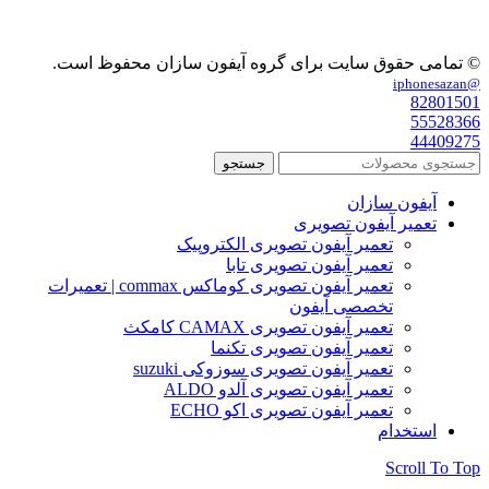
© تمامی حقوق سایت برای گروه آیفون سازان محفوظ است.
@iphonesazan
82801501
55528366
44409275
جستجو
آیفون سازان
تعمیر آیفون تصویری
تعمیر آیفون تصویری الکتروپیک
تعمیر آیفون تصویری تابا
تعمیر آیفون تصویری کوماکس commax | تعمیرات
تخصصی آیفون
تعمیر آیفون تصویری CAMAX کامکث
تعمیر آیفون تصویری تکنما
تعمیر آیفون تصویری سوزوکی suzuki
تعمیر آیفون تصویری آلدو ALDO
تعمیر آیفون تصویری اکو ECHO
استخدام
Scroll To Top