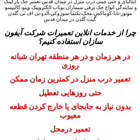
ایتالیای و حتی چینی درب منزل در میدان قدس-تعمیر جک پارکینگ
و نمایندگی انواع جک برقی سیماران-یوتاب-الکتروپیک-ویتو-کالیپسو-
موتور-تابا-کوماکس-محک-تکنما-سوزوکی-آلدو-بی اف تی-گلدن
گیت-گلدن در میدان قدس
چرا از خدمات انلاین تعمیرات شرکت آیفون
سازان استفاده کنیم؟
در هر زمان و در هر منطقه تهران شبانه
روزی
تعمیر درب منزل در کمترین زمان ممکن
حتی روزهایی تعطیل
بدون نیاز به جابجای یا خارج کردن قطعه
معیوب
تعمیر درمحل