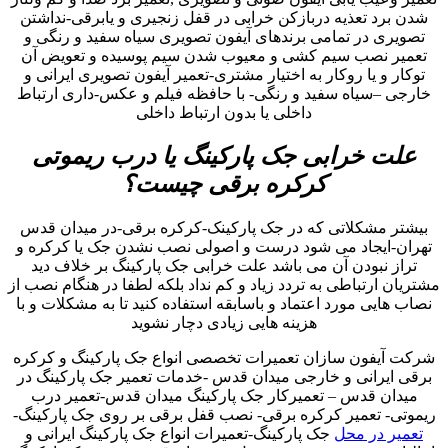
شدن برد تعذیه دربازکن خرابی در قفل زنجیری و یابرقی-نداشتن
تصویری در تمامی برندهای آیفون تصویری سیاه سفید و رنگی و
تعمیر نصب سیم کشی و معیوب شدن سیم پوسیده و تعویض آن
توکار و یا روکار به اختیار مشتری-تعمیر آیفون تصویری ایرانی و
خارجی –سیاه سفید و رنگی- با حافظه فیلم و عکس-داری ارتباط
داخلی یا بدون ارتباط داخلی
علت خرابی جک پارکینگ یا درب ریموتی
کرکره برقی چیست؟
بیشتر مشکلاتی که در جک پارکینک-کرکره برقی-در میدان قدس
تهران-ایجاد می شود درست و اصولی نصب نشدن جک یا کرکره و
تراز نبودن آن می باشد علت خرابی جک پارکینگ بر خلاف دید
مشتریان ارتباطی به تردد زیاد و کم نداد بلکه لطفا در هنگام نصب از
نصاب هایی مورد اعتماد و باسابقه استفاده کنید تا به مشکلات و با
هزینه هایی زیادی دچار نشوید
شرکت آیفون سازان تعمیرات تخصصی انواع جک پارکینگ و کرکره
برقی ایرانی و خارجی میدان قدس -خدمات تعمیر جک پارکینگ در
میدان قدس – تعمیرکار جک پارکینگ میدان قدس-تعمیر درب
ریموتی- تعمیر کرکره برقی- نصب قفل برقی بر روی جک پارکینگ-
تعمیر در محل
جک پارکینگ-تعمیرات انواع جک پارکینگ ایرانی و