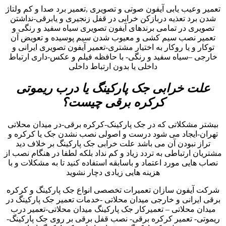
تعمیر وعیب یابی آیفون صوتی و تصویری ,تعمیر برد صدا و کم ولتاژ
شدن برد تعذیه دربازکن خرابی در قفل زنجیری و یابرقی-نداشتن
تصویری در تمامی برندهای آیفون تصویری سیاه سفید و رنگی و
تعمیر نصب سیم کشی و معیوب شدن سیم پوسیده و تعویض آن
توکار و یا روکار به اختیار مشتری-تعمیر آیفون تصویری ایرانی و
خارجی –سیاه سفید و رنگی- با حافظه فیلم و عکس-داری ارتباط
داخلی یا بدون ارتباط داخلی
علت خرابی جک پارکینگ یا درب ریموتی
کرکره برقی چیست؟
بیشتر مشکلاتی که در جک پارکینک-کرکره برقی-در میدان محلاتی
تهران-ایجاد می شود درست و اصولی نصب نشدن جک یا کرکره و
تراز نبودن آن می باشد علت خرابی جک پارکینگ بر خلاف دید
مشتریان ارتباطی به تردد زیاد و کم نداد بلکه لطفا در هنگام نصب از
نصاب هایی مورد اعتماد و باسابقه استفاده کنید تا به مشکلات و با
هزینه هایی زیادی دچار نشوید
شرکت آیفون سازان تعمیرات تخصصی انواع جک پارکینگ و کرکره
برقی ایرانی و خارجی میدان محلاتی -خدمات تعمیر جک پارکینگ در
میدان محلاتی – تعمیرکار جک پارکینگ میدان محلاتی-تعمیر درب
ریموتی- تعمیر کرکره برقی- نصب قفل برقی بر روی جک پارکینگ-