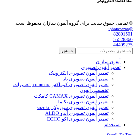
نماد اعتماد الکترونیکی
© تمامی حقوق سایت برای گروه آیفون سازان محفوظ است.
@iphonesazan
82801501
55528366
44409275
جستجو
آیفون سازان
تعمیر آیفون تصویری
تعمیر آیفون تصویری الکتروپیک
تعمیر آیفون تصویری تابا
تعمیر آیفون تصویری کوماکس commax | تعمیرات
تخصصی آیفون
تعمیر آیفون تصویری CAMAX کامکث
تعمیر آیفون تصویری تکنما
تعمیر آیفون تصویری سوزوکی suzuki
تعمیر آیفون تصویری آلدو ALDO
تعمیر آیفون تصویری اکو ECHO
استخدام
Scroll To Top