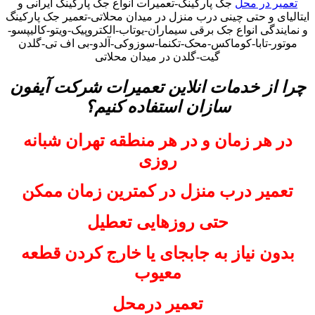
تعمیر در محل
جک پارکینگ-تعمیرات انواع جک پارکینگ ایرانی و
ایتالیای و حتی چینی درب منزل در میدان محلاتی-تعمیر جک پارکینگ
و نمایندگی انواع جک برقی سیماران-یوتاب-الکتروپیک-ویتو-کالیپسو-
موتور-تابا-کوماکس-محک-تکنما-سوزوکی-آلدو-بی اف تی-گلدن
گیت-گلدن در میدان محلاتی
چرا از خدمات انلاین تعمیرات شرکت آیفون
سازان استفاده کنیم؟
در هر زمان و در هر منطقه تهران شبانه
روزی
تعمیر درب منزل در کمترین زمان ممکن
حتی روزهایی تعطیل
بدون نیاز به جابجای یا خارج کردن قطعه
معیوب
تعمیر درمحل