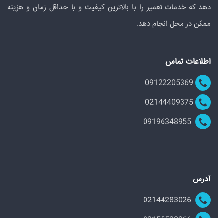
دهد که خدمات تعمیر را با بالاترین کیفیت و با حداقل زمان و هزینه
ممکن در محل انجام دهد.
اطلاعات تماس
09122205369
02144409375
09196348955
آدرس
02144283026