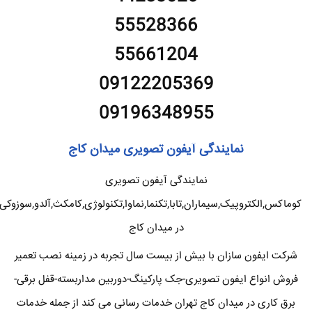
55528366
55661204
09122205369
09196348955
نمایندگی آیفون تصویری میدان کاج
نمایندگی آیفون تصویری
کوماکس,الکتروپیک,سیماران,تابا,تکنما,نماوا,تکنولوژی,کامکث,آلدو,سوزوکی
در میدان کاج
شرکت ایفون سازان با بیش از بیست سال تجربه در زمینه نصب تعمیر
فروش انواع ایفون تصویری-جک پارکینگ-دوربین مداربسته-قفل برقی-
برق کاری در میدان کاج تهران خدمات رسانی می کند از جمله خدمات