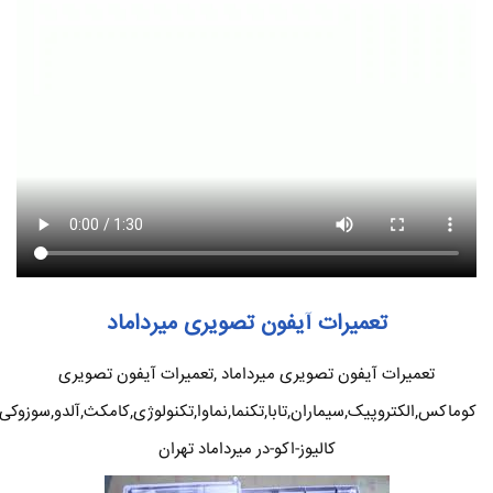
تعمیرات آیفون تصویری میرداماد
تعمیرات آیفون تصویری میرداماد ,تعمیرات آیفون تصویری
کوماکس,الکتروپیک,سیماران,تابا,تکنما,نماوا,تکنولوژی,کامکث,آلدو,سوزوکی
کالیوز-اکو-در میرداماد تهران