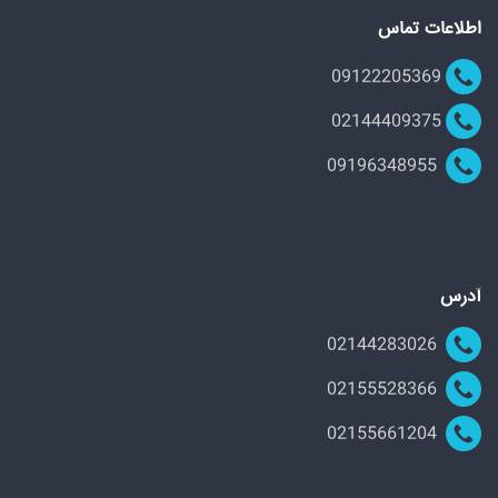
اطلاعات تماس
09122205369
02144409375
09196348955
آدرس
02144283026
02155528366
02155661204