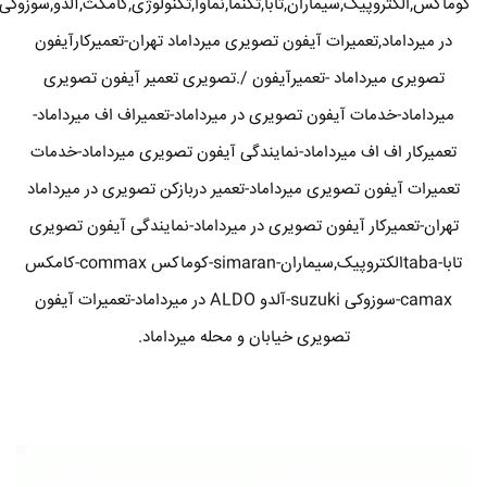
کوماکس,الکتروپیک,سیماران,تابا,تکنما,نماوا,تکنولوژی,کامکث,آلدو,سوزوکی
در میرداماد,تعمیرات آیفون تصویری میرداماد تهران-تعمیرکارآیفون
تصویری میرداماد -تعمیرآیفون /.تصویری تعمیر آیفون تصویری
میرداماد-خدمات آیفون تصویری در میرداماد-تعمیراف اف میرداماد-
تعمیرکار اف اف میرداماد-نمایندگی آیفون تصویری میرداماد-خدمات
تعمیرات آیفون تصویری میرداماد-تعمیر دربازکن تصویری در میرداماد
تهران-تعمیرکار آیفون تصویری در میرداماد-نمایندگی آیفون تصویری
تابا-tabaالکتروپیک,سیماران-simaran-کوماکس commax-کامکس
camax-سوزوکی suzuki-آلدو ALDO در میرداماد-تعمیرات آیفون
تصویری خیابان و محله میرداماد.