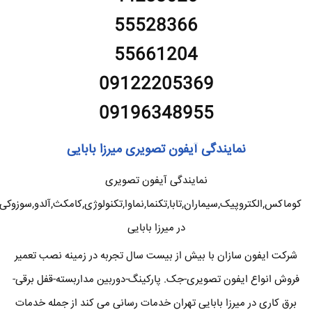
55528366
55661204
09122205369
09196348955
نمایندگی آیفون تصویری میرزا بابایی
نمایندگی آیفون تصویری
کوماکس,الکتروپیک,سیماران,تابا,تکنما,نماوا,تکنولوژی,کامکث,آلدو,سوزوکی
در میرزا بابایی
شرکت ایفون سازان با بیش از بیست سال تجربه در زمینه نصب تعمیر
فروش انواع ایفون تصویری-جک. پارکینگ-دوربین مداربسته-قفل برقی-
برق کاری در میرزا بابایی تهران خدمات رسانی می کند از جمله خدمات