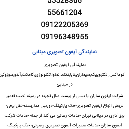
55528366
55661204
09122205369
09196348955
نمایندگی آیفون تصویری مینابی
نمایندگی آیفون تصویری
کوماکس,الکتروپیک,سیماران,تابا,تکنما,نماوا,تکنولوژی,کامکث,آلدو,سوزوکی
در مینابی
شرکت ایفون سازان با بیش از بیست سال تجربه در زمینه نصب تعمیر
فروش انواع ایفون تصویری-جک پارکینگ-دوربین مداربسته-قفل برقی-
برق کاری در مینابی تهران خدمات رسانی می کند از جمله خدمات شرکت
آیفون سازان خدمات تعمیرات آیفون تصویری وصوتی- جک پارکینگ-