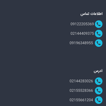
اطلاعات تماس
09122205369
02144409375
09196348955
آدرس
02144283026
02155528366
02155661204