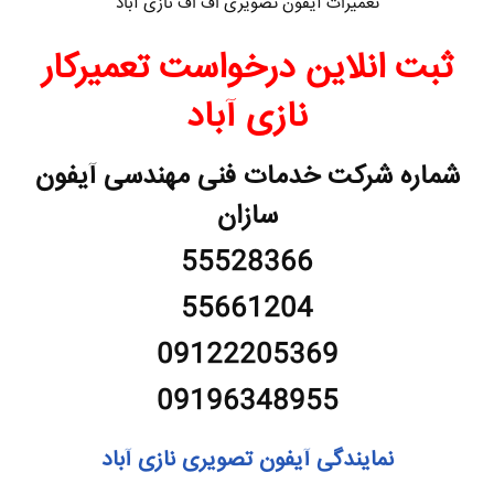
تعمیرات آیفون تصویری اف اف نازی آباد
ثبت انلاین درخواست تعمیرکار
نازی آباد
شماره شرکت خدمات فنی مهندسی آیفون
سازان
55528366
55661204
09122205369
09196348955
نمایندگی آیفون تصویری نازی آباد