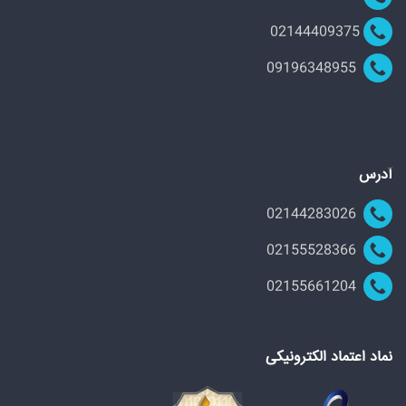
02144409375
09196348955
آدرس
02144283026
02155528366
02155661204
نماد اعتماد الکترونیکی