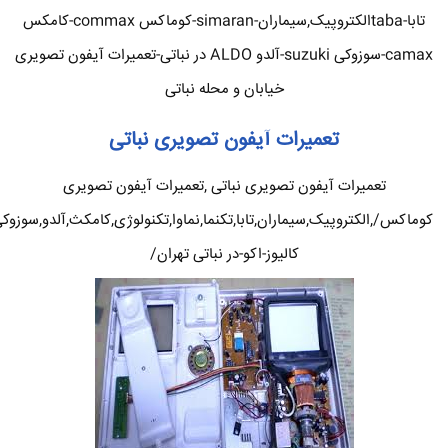
تابا-tabaالکتروپیک,سیماران-simaran-کوماکس commax-کامکس
camax-سوزوکی suzuki-آلدو ALDO در نباتی-تعمیرات آیفون تصویری
خیابان و محله نباتی
تعمیرات آیفون تصویری نباتی
تعمیرات آیفون تصویری نباتی ,تعمیرات آیفون تصویری
کوماکس/,الکتروپیک,سیماران,تابا,تکنما,نماوا,تکنولوژی,کامکث,آلدو,سوزوک
کالیوز-اکو-در نباتی تهران/