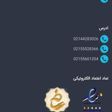
آدرس
02144283026
02155528366
02155661204
نماد اعتماد الکترونیکی