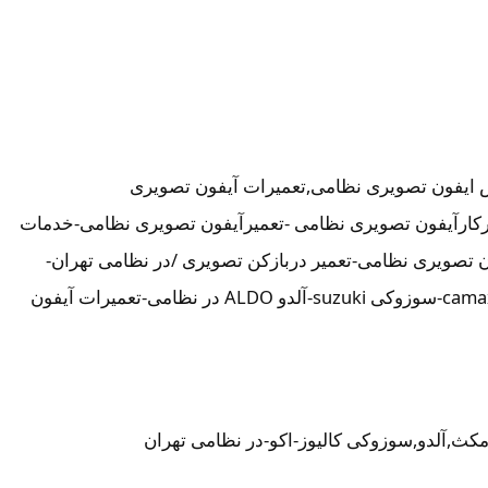
 ایفون تصویری نظامی,تعمیرات آیفون تصویری
میرکارآیفون تصویری نظامی -تعمیرآیفون تصویری نظامی-خدمات
تصویری نظامی-تعمیر دربازکن تصویری /در نظامی تهران-
تعمیرکار آیفون تصویری در نظامی-نمایندگی آیفون تصویری تابا-tabaالکتروپیک,سیماران-simaran-کوماکس commax-کامکس camax-سوزوکی suzuki-آلدو ALDO در نظامی-تعمیرات آیفون
مکث,آلدو,سوزوکی کالیوز-اکو-در نظامی تهران