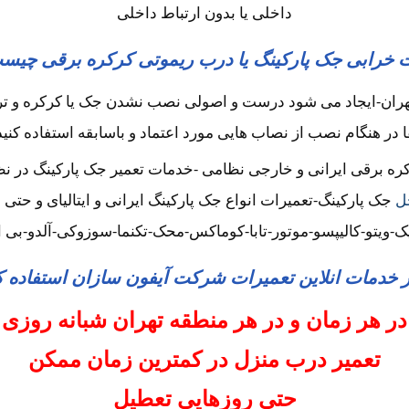
داخلی یا بدون ارتباط داخلی
 خرابی جک پارکینگ یا درب ریموتی کرکره برقی چیس
هران-ایجاد می شود درست و اصولی نصب نشدن جک یا کرکره و ترا
ا در هنگام نصب از نصاب هایی مورد اعتماد و باسابقه استفاده کنید
 برقی ایرانی و خارجی نظامی -خدمات تعمیر جک پارکینگ در نظا
ل
جک پارکینگ-تعمیرات انواع جک پارکینگ ایرانی و ایتالیای و حتی
ک-ویتو-کالیپسو-موتور-تابا-کوماکس-محک-تکنما-سوزوکی-آلدو-بی
ز خدمات انلاین تعمیرات شرکت آیفون سازان استفاده ک
در هر زمان و در هر منطقه تهران شبانه روزی
تعمیر درب منزل در کمترین زمان ممکن
حتی روزهایی تعطیل