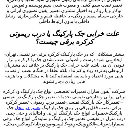
تعمیر نصب سیم کشی و معیوب شدن سیم پوسیده و تعویض آن
توکار و یا روکار به اختیار مشتری-تعمیر آیفون تصویری ایرانی و
خارجی –سیاه سفید و رنگی- با حافظه فیلم و عکس-داری ارتباط
داخلی یا بدون ارتباط داخلی
علت خرابی جک پارکینگ یا درب ریموتی
کرکره برقی چیست؟
بیشتر مشکلاتی که در جک پارکینک-کرکره برقی-در نفیسی تهران-
ایجاد می شود درست و اصولی نصب نشدن جک یا کرکره و تراز
نبودن آن می باشد علت خرابی جک پارکینگ بر خلاف دید مشتریان
ارتباطی به تردد زیاد و کم نداد بلکه لطفا در هنگام نصب از نصاب
هایی مورد اعتماد و باسابقه استفاده کنید تا به مشکلات و با هزینه
هایی زیادی دچار نشوید
شرکت آیفون سازان تعمیرات تخصصی انواع جک پارکینگ و/ کرکره
برقی ایرانی و خارجی نفیسی -خدمات تعمیر جک پارکینگ در نفیسی
– تعمیرکار جک پارکینگ نفیسی-تعمیر درب ریموتی- تعمیر کرکره
برقی- نصب قفل برقی بر روی جک پارکینگ-
تعمیر در محل
جک
پارکینگ-تعمیرات انواع جک پارکینگ ایرانی و ایتالیای و حتی چینی
درب منزل در نفیسی-تعمیر جک پارکینگ و نمایندگی انواع جک برقی
سیماران-یوتاب-الکتروپیک-ویتو-کالیپسو-موتور-تابا-کوماکس-محک-