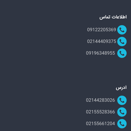
اطلاعات تماس
09122205369
02144409375
09196348955
آدرس
02144283026
02155528366
02155661204