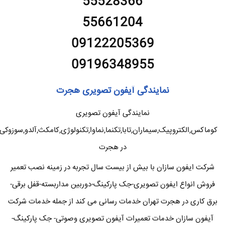
55528366
55661204
09122205369
09196348955
نمایندگی آیفون تصویری هجرت
نمایندگی آیفون تصویری
کوماکس,الکتروپیک,سیماران,تابا,تکنما,نماوا,تکنولوژی,کامکث,آلدو,سوزوکی
در هجرت
شرکت ایفون سازان با بیش از بیست سال تجربه در زمینه نصب تعمیر
فروش انواع ایفون تصویری-جک پارکینگ-دوربین مداربسته-قفل برقی-
برق کاری در هجرت تهران خدمات رسانی می کند از جمله خدمات شرکت
آیفون سازان خدمات تعمیرات آیفون تصویری وصوتی- جک پارکینگ-