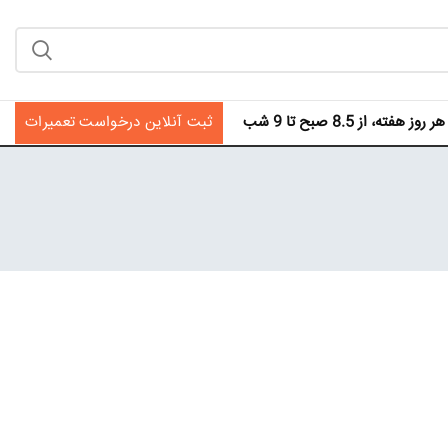
فته، از 8.5 صبح تا 9 شب
ثبت آنلاین درخواست تعمیرات