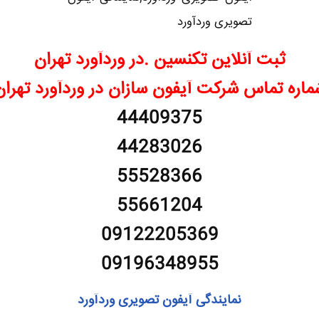
ثبت آنلاین تکنسین .در وردآورد تهران
ماره تماس شرکت آیفون سازان در وردآورد تهران
44409375
44283026
55528366
55661204
09122205369
09196348955
نمایندگی آیفون تصویری وردآورد