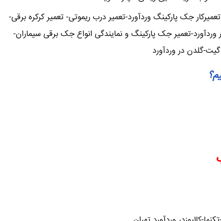
یرکار جک پارکینگ وردآورد-تعمیر درب ریموتی- تعمیر کرکره برقی-
 وردآورد-تعمیر جک پارکینگ و نمایندگی انواع جک برقی سیماران-
گیت-گلدن در وردآورد
یم؟
ما-کالیوزدر وردآورد تهران