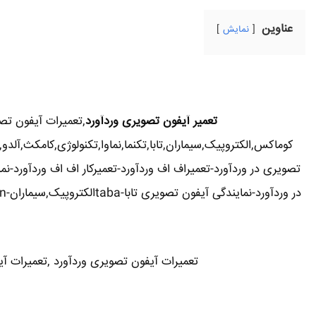
عناوین
نمایش
تعمیر آیفون تصویری وردآورد
,تعمیرات آیفون تص
کوماکس,الکتروپیک,سیماران,تابا,تکنما,نماوا,تکنولوژی,کامکث,آلد
تصویری در وردآورد-تعمیراف اف وردآورد-تعمیرکار اف اف وردآورد-ن
در وردآورد-نمایندگی آیفون تصویری تابا-tabaالکتروپیک,سیماران-simaran-کوماکس commax-کامکس camax-سوزوکی suzuki-آلدو ALDO در وردآورد-تعمیرات آیفون تصویری خیابان و محله وردآورد
تعمیرات آیفون تصویری وردآورد ,تعمیرات آیف