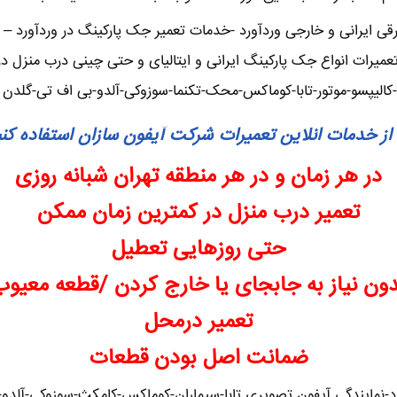
ایرانی و خارجی وردآورد -خدمات تعمیر جک پارکینگ در وردآورد – تعم
یرات انواع جک پارکینگ ایرانی و ایتالیای و حتی چینی درب منزل در
-کالیپسو-موتور-تابا-کوماکس-محک-تکنما-سوزوکی-آلدو-بی اف تی-گلدن 
از خدمات انلاین تعمیرات شرکت آیفون سازان استفاده کن
در هر زمان و در هر منطقه تهران شبانه روزی
تعمیر درب منزل در کمترین زمان ممکن
حتی روزهایی تعطیل
دون نیاز به جابجای یا خارج کردن /قطعه معیوب
تعمیر درمحل
ضمانت اصل بودن قطعات
-نمایندگی آیفون تصویری تابا-سیماران-کوماکس-کامکث-سوزوکی-آلدو-تکن