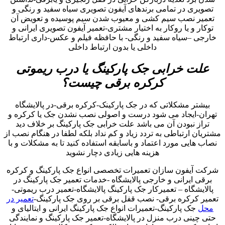
تصویری در تمامی برندهای آیفون تصویری سیاه سفید و رنگی و
تعمیر نصب سیم کشی و معیوب شدن سیم پوسیده و تعویض آن
توکار و یا روکار به اختیار مشتری-تعمیر آیفون تصویری ایرانی و
خارجی –سیاه سفید و رنگی- با حافظه فیلم و عکس-داری ارتباط
داخلی یا بدون ارتباط داخلی
علت خرابی جک پارکینگ یا درب ریموتی
کرکره برقی چیست؟
بیشتر مشکلاتی که در جک پارکینک-کرکره برقی-در پالایشگاه
تهران-ایجاد می شود درست و اصولی نصب نشدن جک یا کرکره و
تراز نبودن آن می باشد علت خرابی جک پارکینگ بر خلاف دید
مشتریان ارتباطی به تردد زیاد و کم نداد بلکه لطفا در هنگام نصب از
نصاب هایی مورد اعتماد و باسابقه استفاده کنید تا به مشکلات و با
هزینه هایی زیادی دچار نشوید
شرکت آیفون سازان تعمیرات تخصصی انواع جک پارکینگ و کرکره
برقی ایرانی و خارجی پالایشگاه -خدمات تعمیر جک پارکینگ در
پالایشگاه – تعمیرکار جک پارکینگ پالایشگاه-تعمیر درب ریموتی-
تعمیر کرکره برقی- نصب قفل برقی بر روی جک پارکینگ-
تعمیر در
محل
جک پارکینگ-تعمیرات انواع جک پارکینگ ایرانی و ایتالیای و
حتی چینی درب منزل در پالایشگاه-تعمیر جک پارکینگ و نمایندگی