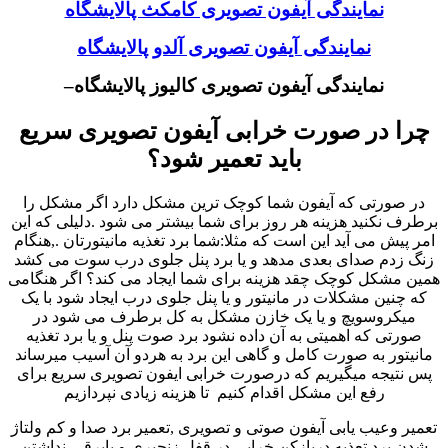
نمایندگی آیفون تصویری کامکث پالایشگاه
نمایندگی آیفون تصویری آلدو پالایشگاه
نمایندگی آیفون تصویری کالیوز پالایشگاه–
چرا در صورت خرابی آیفون تصویری سریع
باید تعمیر شود؟
در صورتی که آیفون شما کوچک ترین مشکل دارد اگر مشکل را
برطرف نکنید هزینه هر روز برای شما بیشتر می شود .دلیلی که این
امر پیش می آید این است که مثلا:شما برد تغذیه مانیتورتان .,هنگام
زنگ زدم صدای بعدی مدهد و یا برد پنل جلوی درب سوت می کشد
همین مشکل کوچک چقد هزینه برای شما ایجاد می کند؟ اگر هنگامی
که چنین مشکلات در مانیتور و یا پنل جلوی درب ایجاد شود با یک
میکروسویچ و یا یک خازن مشکل به کل برطرف می شود در
صورتی که اهمیتی به آن داده نشود برد صوت پنل و یا برد تغذیه
مانیتور به صورت کامل و گاهی این برد به هردو آن آسیب میرساند
پس نتیجه میگیریم که درصورت خرابی ایفون تصویری سریع برای
رفع این مشکل اقدام کنیم تا هزینه زیادی نپردازیم
تعمیر وعیب یابی آیفون صوتی و تصویری ,تعمیر برد صدا و کم ولتاژ
شدن برد تعذیه دربازکن خرابی در قفل زنجیری و یابرقی-نداشتن