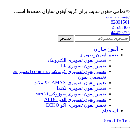
© تمامی حقوق سایت برای گروه آیفون سازان محفوظ است.
@iphonesazan
82801501
55528366
44409275
جستجو
آیفون سازان
تعمیر آیفون تصویری
تعمیر آیفون تصویری الکتروپیک
تعمیر آیفون تصویری تابا
تعمیر آیفون تصویری کوماکس commax | تعمیرات
تخصصی آیفون
تعمیر آیفون تصویری CAMAX کامکث
تعمیر آیفون تصویری تکنما
تعمیر آیفون تصویری سوزوکی suzuki
تعمیر آیفون تصویری آلدو ALDO
تعمیر آیفون تصویری اکو ECHO
استخدام
Scroll To Top