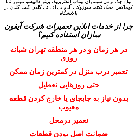
انواع جک برقی سیماران-یوتاب-الکتروپیک-ویتو-کالیپسو-موتور-تابا-
کوماکس-محک-تکنما-سوزوکی-آلدو-بی اف تی-گلدن گیت-گلدن در
پالایشگاه
چرا از خدمات انلاین تعمیرات شرکت آیفون
سازان استفاده کنیم؟
در هر زمان و در هر منطقه تهران شبانه
روزی
تعمیر درب منزل در کمترین زمان ممکن
حتی روزهایی تعطیل
بدون نیاز به جابجای یا خارج کردن قطعه
معیوب
تعمیر درمحل
ضمانت اصل بودن قطعات