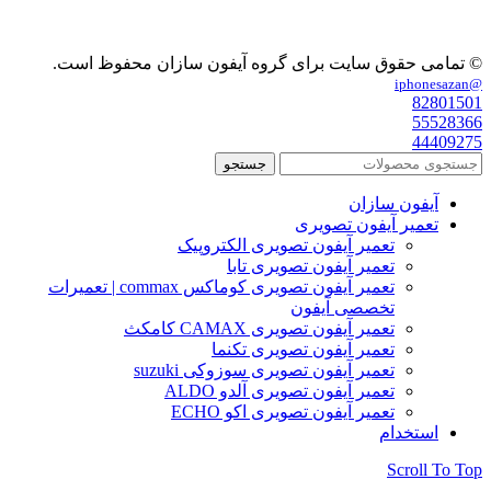
© تمامی حقوق سایت برای گروه آیفون سازان محفوظ است.
@iphonesazan
82801501
55528366
44409275
جستجو
آیفون سازان
تعمیر آیفون تصویری
تعمیر آیفون تصویری الکتروپیک
تعمیر آیفون تصویری تابا
تعمیر آیفون تصویری کوماکس commax | تعمیرات
تخصصی آیفون
تعمیر آیفون تصویری CAMAX کامکث
تعمیر آیفون تصویری تکنما
تعمیر آیفون تصویری سوزوکی suzuki
تعمیر آیفون تصویری آلدو ALDO
تعمیر آیفون تصویری اکو ECHO
استخدام
Scroll To Top