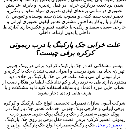
شدن برد تعذیه دربازکن خرابی در قفل زنجیری و یابرقی-نداشتن
تصویری در تمامی برندهای آیفون تصویری سیاه سفید و رنگی و
تعمیر نصب سیم کشی و معیوب شدن سیم پوسیده و تعویض آن
توکار و یا روکار به اختیار مشتری-تعمیر آیفون تصویری ایرانی و
خارجی –سیاه سفید و رنگی- با حافظه فیلم و عکس-داری //.ارتباط
داخلی یا بدون ارتباط داخلی
علت خرابی جک پارکینگ یا درب ریموتی
کرکره برقی چیست؟
بیشتر مشکلاتی که در جک پارکینک-کرکره برقی-در پونک جنوبی
تهران-ایجاد می شود درست و اصولی نصب نشدن جک یا کرکره و
تراز نبودن آن می باشد علت خرابی جک پارکینگ بر خلاف دید
مشتریان ارتباطی به تردد زیاد و کم نداد بلکه لطفا در هنگام نصب از
نصاب هایی مورد اعتماد و باسابقه استفاده کنید تا به مشکلات و با
هزینه هایی زیادی دچار نشوید
شرکت آیفون سازان تعمیرات تخصصی انواع جک پارکینگ و کرکره
برقی ایرانی و خارجی پونک جنوبی -خدمات تعمیر جک پارکینگ در
پونک جنوبی – تعمیرکار جک پارکینگ پونک جنوبی-تعمیر درب
ریموتی- تعمیر کرکره برقی- نصب قفل برقی بر روی جک پارکینگ-
تعمیر در محل
جک پارکینگ-تعمیرات انواع جک پارکینگ ایرانی و