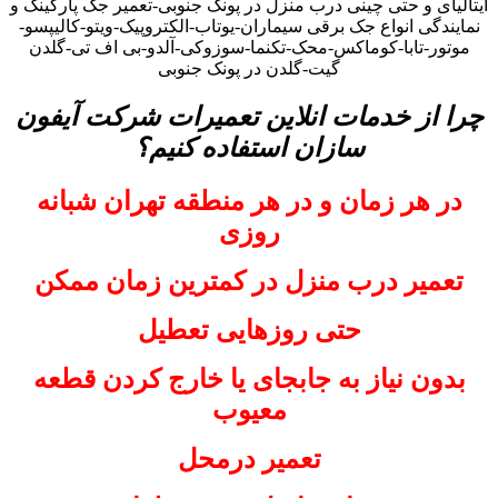
ایتالیای و حتی چینی درب منزل در پونک جنوبی-تعمیر جک پارکینگ و
نمایندگی انواع جک برقی سیماران-یوتاب-الکتروپیک-ویتو-کالیپسو-
موتور-تابا-کوماکس-محک-تکنما-سوزوکی-آلدو-بی اف تی-گلدن
گیت-گلدن در پونک جنوبی
چرا از خدمات انلاین تعمیرات شرکت آیفون
سازان استفاده کنیم؟
در هر زمان و در هر منطقه تهران شبانه
روزی
تعمیر درب منزل در کمترین زمان ممکن
حتی روزهایی تعطیل
بدون نیاز به جابجای یا خارج کردن قطعه
معیوب
تعمیر درمحل