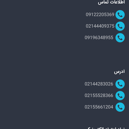
اطلاعات تماس
09122205369
02144409375
09196348955
آدرس
02144283026
02155528366
02155661204