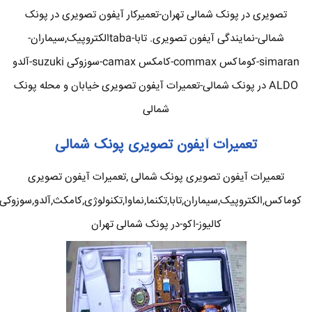
تصویری در پونک شمالی تهران-تعمیرکار آیفون تصویری در پونک
شمالی-نمایندگی آیفون تصویری. تابا-tabaالکتروپیک,سیماران-
simaran-کوماکس commax-کامکس camax-سوزوکی suzuki-آلدو
ALDO در پونک شمالی-تعمیرات آیفون تصویری خیابان و محله پونک
شمالی
تعمیرات آیفون تصویری پونک شمالی
تعمیرات آیفون تصویری پونک شمالی ,تعمیرات آیفون تصویری
کوماکس,الکتروپیک,سیماران,تابا,تکنما,نماوا,تکنولوژی,کامکث,آلدو,سوزوکی
کالیوز-اکو-در پونک شمالی تهران