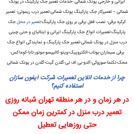
ایرانی و خارجی پونک شمالی -خدمات تعمیر جک پارکینگ در پونک
شمالی – تعمیرکار جک پارکینگ پونک شمالی-تعمیر درب ریموتی- تعمیر
کرکره برقی- نصب قفل برقی بر روی جک پارکینگ-
تعمیر در محل
جک
پارکینگ-تعمیرات انواع جک پارکینگ ایرانی و ایتالیای و حتی چینی
درب منزل در پونک شمالی-تعمیر جک پارکینگ و نمایندگی انواع جک
برقی سیماران-یوتاب-الکتروپیک-ویتو-کالیپسو-موتور-تابا-کوماکس-
محک-تکنما-سوزوکی-آلدو-بی اف تی-گلدن گیت-گلدن در پونک شمالی
چرا از خدمات انلاین تعمیرات شرکت آیفون سازان
استفاده کنیم؟
در هر زمان و در هر منطقه تهران شبانه روزی
تعمیر درب منزل در کمترین زمان ممکن
حتی روزهایی تعطیل