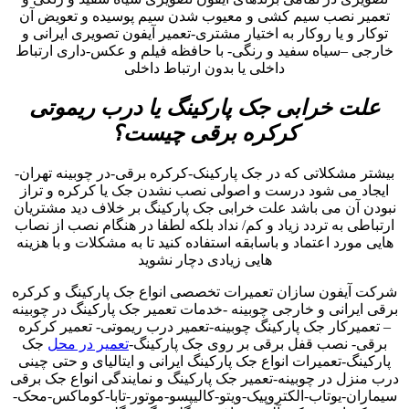
تعمیر نصب سیم کشی و معیوب شدن سیم پوسیده و تعویض آن
توکار و یا روکار به اختیار مشتری-تعمیر آیفون تصویری ایرانی و
خارجی –سیاه سفید و رنگی- با حافظه فیلم و عکس-داری ارتباط
داخلی یا بدون ارتباط داخلی
علت خرابی جک پارکینگ یا درب ریموتی
کرکره برقی چیست؟
بیشتر مشکلاتی که در جک پارکینک-کرکره برقی-در چوبینه تهران-
ایجاد می شود درست و اصولی نصب نشدن جک یا کرکره و تراز
نبودن آن می باشد علت خرابی جک پارکینگ بر خلاف دید مشتریان
ارتباطی به تردد زیاد و کم/ نداد بلکه لطفا در هنگام نصب از نصاب
هایی مورد اعتماد و باسابقه استفاده کنید تا به مشکلات و با هزینه
هایی زیادی دچار نشوید
شرکت آیفون سازان تعمیرات تخصصی انواع جک پارکینگ و کرکره
برقی ایرانی و خارجی چوبینه -خدمات تعمیر جک پارکینگ در چوبینه
– تعمیرکار جک پارکینگ چوبینه-تعمیر درب ریموتی- تعمیر کرکره
برقی- نصب قفل برقی بر روی جک پارکینگ-
تعمیر در محل
جک
پارکینگ-تعمیرات انواع جک پارکینگ ایرانی و ایتالیای و حتی چینی
درب منزل در چوبینه-تعمیر جک پارکینگ و نمایندگی انواع جک برقی
سیماران-یوتاب-الکتروپیک-ویتو-کالیپسو-موتور-تابا-کوماکس-محک-