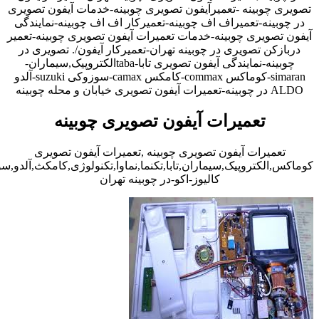
تصویری چوبینه -تعمیرآیفون تصویری چوبینه-خدمات آیفون تصویری
در چوبینه-تعمیراف اف چوبینه-تعمیرکار اف اف چوبینه-نمایندگی
آیفون تصویری چوبینه-خدمات تعمیرات آیفون تصویری چوبینه-تعمیر
دربازکن تصویری در چوبینه تهران-تعمیرکار آیفون/. تصویری در
چوبینه-نمایندگی آیفون تصویری تابا-tabaالکتروپیک,سیماران-
simaran-کوماکس commax-کامکس camax-سوزوکی suzuki-آلدو
ALDO در چوبینه-تعمیرات آیفون تصویری خیابان و محله چوبینه
تعمیرات آیفون تصویری چوبینه
تعمیرات آیفون تصویری چوبینه ,تعمیرات آیفون تصویری
کوماکس,الکتروپیک,سیماران,تابا,تکنما,نماوا,تکنولوژی,کامکث,آلدو,
کالیوز-اکو-در چوبینه تهران