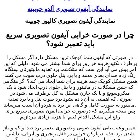
نمایندگی آیفون تصویری آلدو چوبینه
نمایندگی آیفون تصویری کالیوز چوبینه
چرا در صورت خرابی آیفون تصویری سریع
باید تعمیر شود؟
در صورتی که آیفون شما کوچک ترین مشکل دارد اگر مشکل را
برطرف نکنید هزینه هر روز برای شما بیشتر می شود .دلیلی که این
امر پیش می آید این است که مثلا:شما برد تغذیه مانیتورتان .,هنگام
زنگ زدم صدای بعدی مدهد و یا برد پنل جلوی درب سوت می کشد
همین مشکل کوچک چقد هزینه برای شما ایجاد می کند؟ اگر هنگامی
که چنین مشکلات در مانیتور و یا پنل جلوی درب ایجاد شود با یک
میکروسویچ و یا یک خازن مشکل به کل برطرف می شود در
صورتی که اهمیتی به آن داده نشود برد صوت پنل و یا برد تغذیه
.مانیتور به صورت کامل و گاهی این برد به هردو آن آسیب میرساند
پس نتیجه میگیریم که درصورت خرابی ایفون تصویری سریع برای
رفع این مشکل اقدام کنیم تا هزینه زیادی نپردازیم
تعمیر وعیب یابی آیفون صوتی و تصویری ,تعمیر برد صدا و کم ولتاژ
شدن برد تعذیه دربازکن خرابی در قفل زنجیری و یابرقی-نداشتن
تصویری در تمامی برندهای آیفون تصویری سیاه سفید و رنگی و