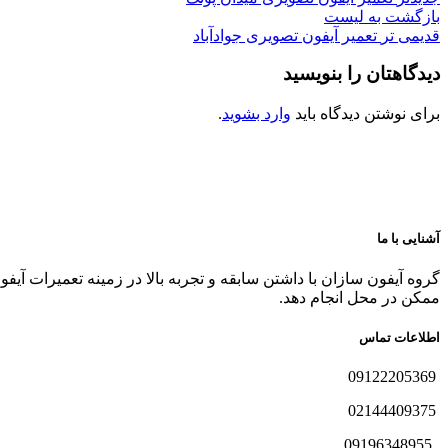
بازگشت به لیست
قدیمی تر
تعمیر آیفون تصویری جوادآباد
دیدگاهتان را بنویسید
برای نوشتن دیدگاه باید
وارد بشوید
.
آشنایی با ما
گروه آیفون سازان با داشتن سابقه و تجربه بالا در زمینه تعمیرات آیف
ممکن در محل انجام دهد.
اطلاعات تماس
09122205369
02144409375
09196348955