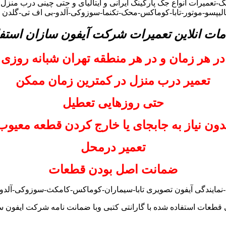
-تعمیرات انواع جک پارکینگ ایرانی و ایتالیای و حتی چینی درب منزل
کالیپسو-موتور-تابا-کوماکس-محک-تکنما-سوزوکی-آلدو-بی اف تی-گلدن
مات انلاین تعمیرات شرکت آیفون سازان استفا
در هر زمان و در هر منطقه تهران شبانه روزی
تعمیر درب منزل در کمترین زمان ممکن
حتی روزهایی تعطیل
دون نیاز به جابجای یا خارج کردن قطعه معیوب
تعمیر درمحل
ضمانت اصل بودن قطعات
-نمایندگی آیفون تصویری تابا-سیماران-کوماکس-کامکث-سوزوکی-آلدو-ت
 قطعات استفاده شده با گارانتی کتبی وبا ضمانت نامه شرکت ایفون س