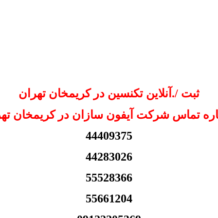
ثبت /.آنلاین تکنسین در کریمخان تهران
ره تماس شرکت آیفون سازان در کریمخان تهر
44409375
44283026
55528366
55661204