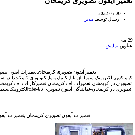
تعمیر آیفون تصویری کریمخان
2022-05-29
ارسال توسط
مدیر
29
مه
عناوین
نمایش
تعمیر آیفون تصویری کریمخان
,تعمیرات آیفون تص
کوماکس,الکتروپیک,سیماران,تابا,تکنما,نماوا,تکنولوژی,کامکث,آلدو
تصویری در کریمخان-تعمیراف اف کریمخان-تعمیرکار اف اف کریمخان-
تصویری در کریمخان-نمایندگی آیفون تصویری تابا-tabaالکتروپیک,سیماران-simaran-کوماکس commax-کامکس camax-سوزوکی suzuki-آلدو ALDO در کریمخان-تعمیرات آیفون تصویری خیابان و محله کریمخان
تعمیرات آیفون تصویری کریمخان ,تعمیرات آیفو