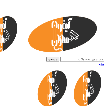
جستجو
منو