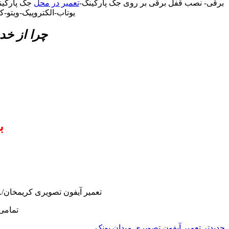
برقی- نصب قفل برقی بر روی جک پارکینگ-
تعمیر در محل
جک پارکینگ
یوتاب-الکتروپیک-ویتو-
چرا از خد
ب
تعمیر آیفون تصویری کریمخان/.
تمامی
جدیدتر
تعمیر آیفون تصویری میدان پونک