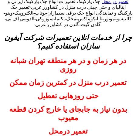
تعمیر در محل
جک پارکینگ-تعمیرات انواع جک پارکینگ ایرانی و
ایتالیای و حتی چینی درب منزل در کشاورز غربی-تعمیر جک
پارکینگ و نمایندگی انواع جک برقی سیماران-یوتاب-الکتروپیک-ویتو-
کالیپسو-موتور-تابا-کوماکس-محک-تکنما-سوزوکی-آلدو-بی اف تی-
گلدن گیت-گلدن در کشاورز غربی
چرا از خدمات انلاین تعمیرات شرکت آیفون
سازان استفاده کنیم؟
در هر زمان و در هر منطقه تهران شبانه
روزی
تعمیر درب منزل در کمترین زمان ممکن
حتی روزهایی تعطیل
بدون نیاز به جابجای یا خارج کردن قطعه
معیوب
تعمیر درمحل