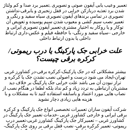
تعمیر وعیب یابی آیفون صوتی و تصویری ,تعمیر برد صدا و کم ولتاژ
شدن برد تعذیه دربازکن خرابی در قفل زنجیری و یابرقی-نداشتن
تصویری در تمامی برندهای آیفون تصویری سیاه سفید و رنگی و
تعمیر نصب سیم کشی و معیوب شدن سیم پوسیده و تعویض آن
توکار و یا روکار به اختیار مشتری-تعمیر آیفون تصویری ایرانی و
خارجی –سیاه سفید و رنگی- با حافظه فیلم و عکس-داری ارتباط
داخلی یا بدون ارتباط داخلی
علت خرابی جک پارکینگ یا درب ریموتی/
کرکره برقی چیست؟
بیشتر مشکلاتی که در جک پارکینک-کرکره برقی-در کشاورز غربی
تهران-ایجاد می شود درست و اصولی نصب نشدن جک یا کرکره و
تراز نبودن آن می باشد علت خرابی جک پارکینگ بر خلاف دید
مشتریان ارتباطی به تردد زیاد و کم نداد بلکه لطفا در هنگام نصب از
نصاب هایی مورد اعتماد و باسابقه استفاده کنید تا به مشکلات و با
هزینه هایی زیادی دچار نشوید
شرکت آیفون سازان تعمیرات تخصصی انواع جک پارکینگ و کرکره
برقی ایرانی و خارجی کشاورز غربی -خدمات تعمیر جک پارکینگ در
کشاورز غربی – تعمیرکار جک پارکینگ کشاورز غربی-تعمیر درب
ریموتی- تعمیر کرکره برقی- نصب قفل برقی بر روی جک پارکینگ-