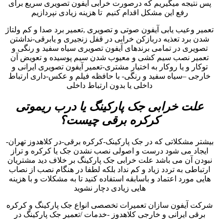
پس نتیجه میگیریم که درصورت خرابی ایفون تصویری سریع برای
رفع این مشکل اقدام کنیم تا هزینه زیادی نپردازیم
تعمیر وعیب یابی آیفون صوتی و تصویری ,تعمیر برد صدا و کم ولتاژ
شدن برد تعذیه دربازکن خرابی در قفل زنجیری و یابرقی-نداشتن
تصویری در تمامی برندهای آیفون تصویری سیاه سفید و رنگی و
تعمیر نصب سیم کشی و معیوب شدن سیم پوسیده و تعویض آن
توکار و یا روکار به اختیار مشتری-تعمیر آیفون تصویری ایرانی و
خارجی –سیاه سفید و رنگی- با حافظه فیلم و عکس-داری ارتباط
داخلی یا بدون ارتباط داخلی
علت خرابی جک پارکینگ یا درب ریموتی
کرکره برقی چیست؟
بیشتر مشکلاتی که در جک پارکینک-کرکره برقی-در کلاهدوز تهران-
ایجاد می شود درست و اصولی نصب نشدن جک یا کرکره و تراز
نبودن آن می باشد علت خرابی جک پارکینگ بر خلاف دید مشتریان
ارتباطی به تردد زیاد و کم نداد بلکه لطفا در هنگام نصب از نصاب
هایی مورد اعتماد و باسابقه استفاده کنید تا به مشکلات و با هزینه
هایی زیادی دچار نشوید
شرکت آیفون سازان تعمیرات تخصصی انواع جک پارکینگ و کرکره
برقی ایرانی و خارجی کلاهدوز -خدمات /تعمیر جک پارکینگ در