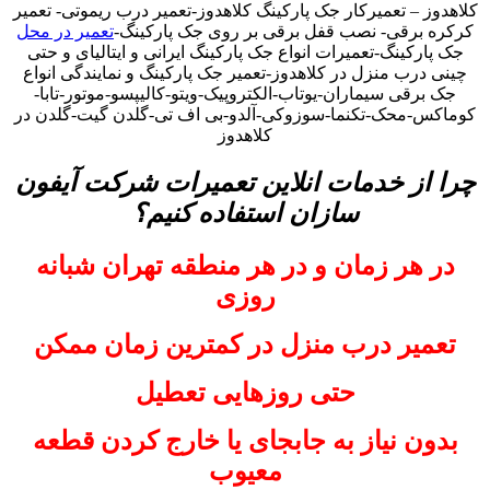
کلاهدوز – تعمیرکار جک پارکینگ کلاهدوز-تعمیر درب ریموتی- تعمیر
کرکره برقی- نصب قفل برقی بر روی جک پارکینگ-
تعمیر در محل
جک پارکینگ-تعمیرات انواع جک پارکینگ ایرانی و ایتالیای و حتی
چینی درب منزل در کلاهدوز-تعمیر جک پارکینگ و نمایندگی انواع
جک برقی سیماران-یوتاب-الکتروپیک-ویتو-کالیپسو-موتور-تابا-
کوماکس-محک-تکنما-سوزوکی-آلدو-بی اف تی-گلدن گیت-گلدن در
کلاهدوز
چرا از خدمات انلاین تعمیرات شرکت آیفون
سازان استفاده کنیم؟
در هر زمان و در هر منطقه تهران شبانه
روزی
تعمیر درب منزل در کمترین زمان ممکن
حتی روزهایی تعطیل
بدون نیاز به جابجای یا خارج کردن قطعه
معیوب