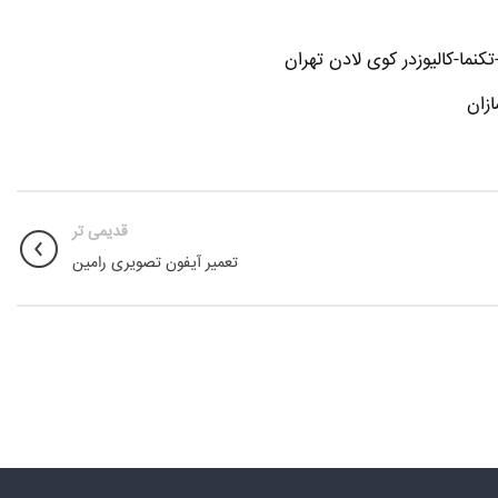
نما-کالیوزدر کوی لادن تهران
زان
قدیمی تر
تعمیر آیفون تصویری رامین