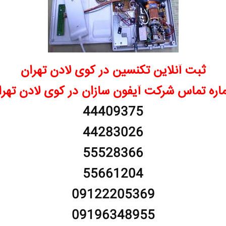
ثبت آنلاین تکنسین در کوی لادن تهران
اره تماس شرکت آیفون سازان در کوی لادن تهرا
44409375
44283026
55528366
55661204
09122205369
09196348955