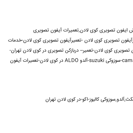
ش ایفون تصویری کوی لادن,تعمیرات آیفون تصویری
کارآیفون تصویری کوی لادن -تعمیرآیفون تصویری کوی لادن-خدمات
 تصویری کوی لادن-تعمیر– دربازکن تصویری در کوی لادن تهران-
تعمیرکار آیفون تصویری در کوی لادن-نمایندگی آیفون تصویری تابا-tabaالکتروپیک,سیماران-simaran-کوماکس commax-کامکس camax-سوزوکی suzuki-آلدو ALDO در کوی لادن-تعمیرات آیفون
ث,آلدو,سوزوکی کالیوز-اکو-در کوی لادن تهران