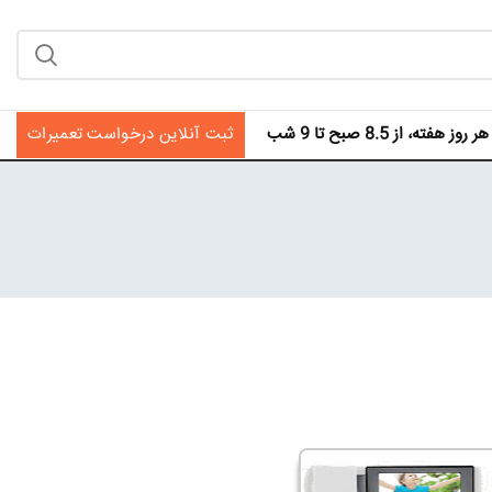
فته، از 8.5 صبح تا 9 شب
ثبت آنلاین درخواست تعمیرات