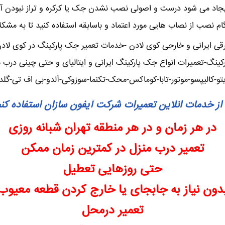
-ایجاد می شود درست و اصولی نصب نشدن جک یا کرکره و تراز نبودن آ
نگام نصب از نصاب هایی مورد اعتماد و باسابقه استفاده کنید تا به مشک
 ایرانی و خارجی کوی لادن -خدمات تعمیر جک پارکینگ در کوی لادن –
ینگ-تعمیرات انواع جک پارکینگ ایرانی و ایتالیای و حتی چینی درب م
یتو-کالیپسو-موتور-تابا-کوماکس-محک-تکنما-سوزوکی-آلدو-بی اف تی-گل
از خدمات انلاین تعمیرات شرکت آیفون سازان استفاده کن
در هر زمان و در هر منطقه تهران شبانه روزی
تعمیر درب منزل در کمترین زمان ممکن
حتی روزهایی تعطیل
دون نیاز به جابجای یا خارج کردن قطعه معیوب
تعمیر درمحل