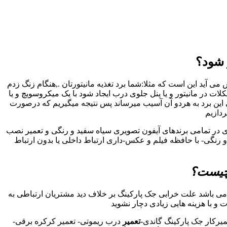
 شود؟
 آید این است که مثلا:شما برد تغذیه مانیتورتان .,هنگام زنگ زدم
در مانیتور و یا پنل جلوی درب ایجاد شود با یک میکروسویچ و یا
 این برد به هردو آن آسیب میرساند پس نتیجه میگیریم که درصورت
ردازیم
ری در تمامی برندهای آیفون تصویری سیاه سفید و رنگی و تعمیر نصب
رنگی- با حافظه فیلم و عکس-داری ارتباط داخلی یا بدون ارتباط
 چیست؟
ی باشد علت خرابی جک پارکینگ بر خلاف دید مشتریان ارتباطی به
ت و با هزینه هایی زیادی دچار نشوید
یرکار جک پارکینگ گاندی
-تعمیر
درب ریموتی- تعمیر کرکره برقی-