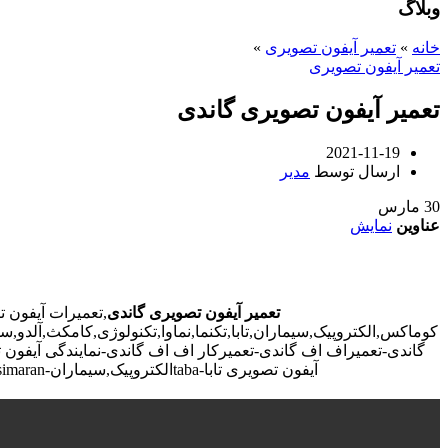
وبلاگ
خانه
»
تعمیر آیفون تصویری
»
تعمیر آیفون تصویری
تعمیر آیفون تصویری گاندی
2021-11-19
ارسال توسط
مدیر
30
مارس
عناوین
نمایش
تعمیر آیفون تصویری گاندی
,تعمیرات آیفون 
کوماکس,الکتروپیک,سیماران,تابا,تکنما,نماوا,تکنولوژی,کامکث,آلدو
گاندی-تعمیراف اف گاندی-تعمیرکار اف اف گاندی-نمایندگی آیفون 
آیفون تصویری تابا-tabaالکتروپیک,سیماران-simaran-کوماکس commax-کامکس camax-سوزوکی suzuki-آلدو ALDO در گاندی-تعمیرات آیفون تصویری خیابان و محله گاندی