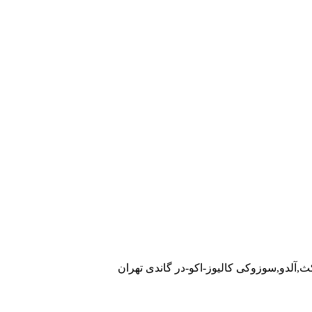
ث,آلدو,سوزوکی کالیوز-اکو-در گاندی تهران