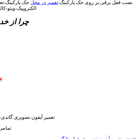
نصب قفل برقی بر روی جک پارکینگ-
تعمیر در محل
جک پارکینگ-تعم
الکتروپیک-ویتو-کا
چرا از خد
ب
تعمیر آیفون تصویری گاندی-
تمامی
جدیدتر
تعمیر آیفون تصویری چهار دانگه