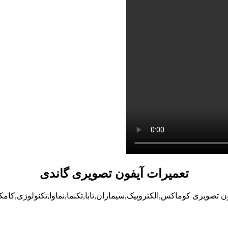
تعمیرات آیفون تصویری گاندی
ن تصویری کوماکس,الکتروپیک,سیماران,تابا,تکنما,نماوا,تکنولوژی,کامک