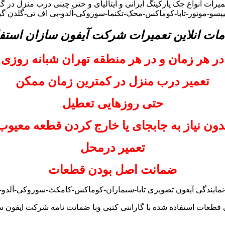
یرات انواع جک پارکینگ ایرانی و ایتالیای و حتی چینی درب منزل در گ
لیپسو-موتور-تابا-کوماکس-محک-تکنما-سوزوکی-آلدو-بی اف تی-گلدن گ
مات انلاین تعمیرات شرکت آیفون سازان استفا
در هر زمان و در هر منطقه تهران شبانه روزی
تعمیر درب منزل در کمترین زمان ممکن
حتی روزهایی تعطیل
دون نیاز به جابجای یا خارج کردن قطعه معیوب
تعمیر درمحل
ضمانت اصل بودن قطعات
نمایندگی آیفون تصویری تابا-سیماران-کوماکس-کامکث-سوزوکی-آلدو-تک
 قطعات استفاده شده با گارانتی کتبی وبا ضمانت نامه شرکت ایفون س