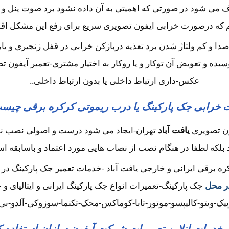
می شود در صورتی که اهمیتی به آن داده نشود برد صوت پنل و یا ب
که درصورت خرابی ایفون تصویری سریع برای رفع این مشکل اقدام 
 صدا و کم ولتاژ شدن برد تعذیه دربازکن خرابی در قفل زنجیری و 
 و تعویض آن توکار و یا روکار به اختیار مشتری-تعمیر آیفون تصو
عکس-داری ارتباط داخلی یا بدون ارتباط داخلی..
 خرابی جک پارکینگ یا درب ریموتی کرکره برقی چیس
ون تصویری
یافت آباد
تهران-ایجاد می شود درست و اصولی نصب نشد
 بلکه لطفا در هنگام نصب از نصاب هایی مورد اعتماد و باسابقه است
رقی ایرانی و خارجی یافت آباد -خدمات تعمیر جک پارکینگ در یاف
در محل
جک پارکینگ-تعمیرات انواع جک پارکینگ ایرانی و ایتالیای و
پیک-ویتو-کالیپسو-موتور-تابا-کوماکس-محک-تکنما-سوزوکی-آلدو-بی 
ز خدمات انلاین تعمیرات شرکت آیفون سازان استفاده ک