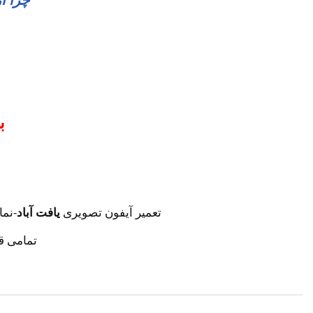
ب
تعمیر آیفون تصویری
یافت آباد
-نما
تمامی ق