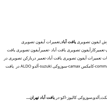
ش ایفون تصویری
یافت آباد,
تعمیرات آیفون تصویری
-تعمیرکارآیفون تصویری یافت آباد -تعمیرآیفون تصویری یافت
ات تعمیرات آیفون تصویری یافت آباد-تعمیر دربازکن تصویری در
یافت آباد تهران-تعمیرکار آیفون تصویری در یافت آباد-نمایندگی آیفون تصویری تابا-tabaالکتروپیک,سیماران-simaran-کوماکس commax-کامکس camax-سوزوکی suzuki-آلدو ALDO در یافت
مکث,آلدو,سوزوکی کالیوز-اکو-در
یافت آباد تهران…