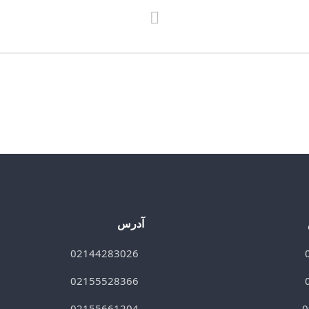
آدرس
02144283026
02155528366
02155661204