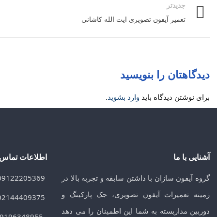
جدیدتر
تعمیر آیفون تصویری ایت الله کاشانی
دیدگاهتان را بنویسید
برای نوشتن دیدگاه باید
وارد بشوید
.
آشنایی با ما
اطلاعات تماس
گروه آیفون سازان با داشتن سابقه و تجربه بالا در
09122205369
زمینه تعمیرات آیفون تصویری، جک پارکینگ و
02144409375
دوربین مداربسته به شما این اطمینان را می دهد
09196348955