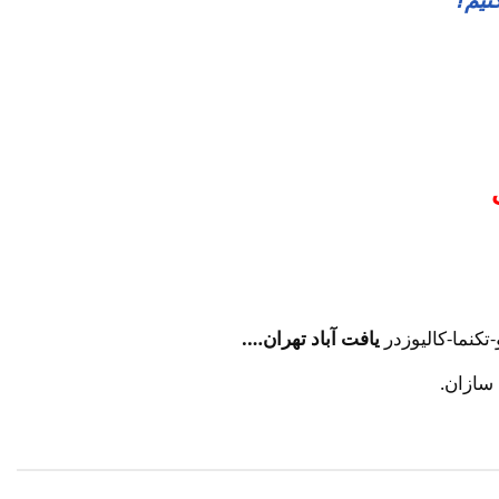
کنما-کالیوزدر
یافت آباد تهران….
سازان.