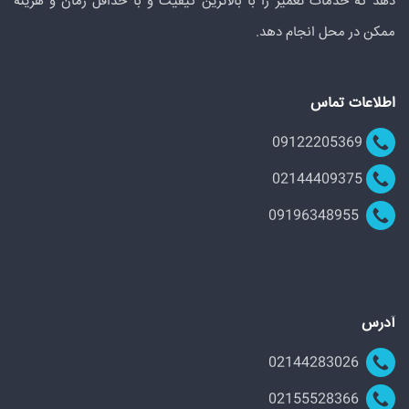
دهد که خدمات تعمیر را با بالاترین کیفیت و با حداقل زمان و هزینه
ممکن در محل انجام دهد.
اطلاعات تماس
09122205369
02144409375
09196348955
آدرس
02144283026
02155528366