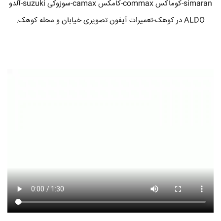
simaran-کوماکس commax-کامکس camax-سوزوکی suzuki-آلدو
ALDO در کوهک-تعمیرات آیفون تصویری خیابان و محله کوهک.