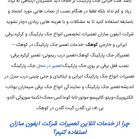
باشد علت خرابی جک پارکینگ بر خلاف دید مشتریان ارتباطی به تردد
زیاد و کم نداد بلکه لطفا در هنگام نصب از نصاب هایی مورد اعتماد و
باسابقه استفاده کنید تا به مشکلات و با هزینه هایی زیادی دچار نشوید
شرکت آیفون سازان تعمیرات تخصصی انواع جک پارکینگ و کرکره برقی
ایرانی و خارجی
کوهک
-خدمات تعمیر جک پارکینگ در کوهک –
تعمیرکار جک پارکینگ کوهک-تعمیر درب ریموتی- تعمیر کرکره برقی-
نصب قفل برقی بر روی جک پارکینگ-
تعمیر در محل
جک پارکینگ-
تعمیرات انواع جک پارکینگ ایرانی و ایتالیای و حتی چینی درب منزل در
اندیشه-تعمیر جک پارکینگ و نمایندگی انواع جک برقی سیماران-یوتاب-
الکتروپیک-ویتو-کالیپسو-موتور-تابا-کوماکس-محک-تکنما-سوزوکی-آلدو-
بی اف تی-گلدن گیت-گلدن در کوهک.
چرا از خدمات انلاین تعمیرات شرکت آیفون سازان
استفاده کنیم؟