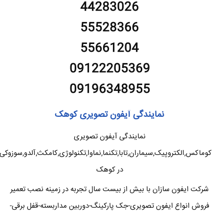
44283026
55528366
55661204
09122205369
09196348955
نمایندگی آیفون تصویری کوهک
نمایندگی آیفون تصویری
کوماکس,الکتروپیک,سیماران,تابا,تکنما,نماوا,تکنولوژی,کامکث,آلدو,سوزوکی
در کوهک
شرکت ایفون سازان با بیش از بیست سال تجربه در زمینه نصب تعمیر
فروش انواع ایفون تصویری-جک پارکینگ-دوربین مداربسته-قفل برقی-