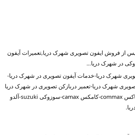
پس از فروش ایفون تصویری شهرک دریا,تعمیرات آیفون
زوکی در شهرک دریا…
صویری شهرک دریا-خدمات آیفون تصویری در شهرک دریا-
ویری شهرک دریا-تعمیر دربازکن تصویری در شهرک دریا
تهران-تعمیرکار آیفون تصویری در شهرک دریا-نمایندگی آیفون تصویری تابا-tabaالکتروپیک,سیماران-simaran-کوماکس commax-کامکس camax-سوزوکی suzuki-آلدو