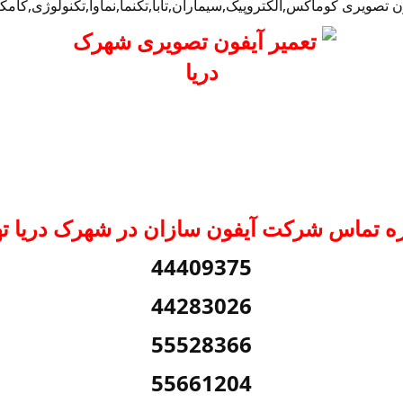
 تصویری کوماکس,الکتروپیک,سیماران,تابا,تکنما,نماوا,تکنولوژی,کامک
ه تماس شرکت آیفون سازان در شهرک دریا ته
44409375
44283026
55528366
55661204