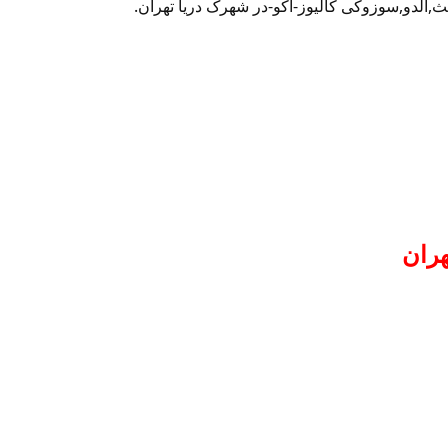
ث,آلدو,سوزوکی کالیوز-اکو-در شهرک دریا تهران.
ران