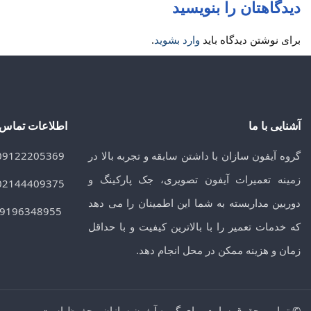
دیدگاهتان را بنویسید
برای نوشتن دیدگاه باید
وارد بشوید
.
آشنایی با ما
اطلاعات تماس
گروه آیفون سازان با داشتن سابقه و تجربه بالا در
09122205369
زمینه تعمیرات آیفون تصویری، جک پارکینگ و
02144409375
دوربین مداربسته به شما این اطمینان را می دهد
09196348955
که خدمات تعمیر را با بالاترین کیفیت و با حداقل
زمان و هزینه ممکن در محل انجام دهد.
© تمامی حقوق سایت برای گروه آیفون سازان محفوظ است.