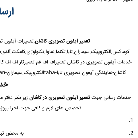
ارسا
تعمیر آیفون تصویری کاشان
,تعمیرات آیفون 
کوماکس,الکتروپیک,سیماران,تابا,تکنما,نماوا,تکنولوژی,کامکث,آل
خدمات آیفون تصویری در کاشان-تعمیراف اف قم-تعمیرکار اف اف ک
کاشان-نمایندگی آیفون تصویری تابا-tabaالکتروپیک,سیماران-simaran-کوماکس commax-کامکس camax-سوزوکی suzuki-آلدو ALDO در کاشان-تعمیرات آیفون تصویری خیابان و محله کاشان.
خدم
خدمات رسانی جهت
تعمیر آیفون تصویری در کاشان
زیر نظر دفتر م
تخصص های لازم و کافی جهت اجرا پروژه و
به محض ثبت 