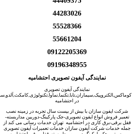
44409375
44283026
55528366
55661204
09122205369
09196348955
نمایندگی آیفون تصویری احتشامیه
نمایندگی آیفون تصویری
کوماکس,الکتروپیک,سیماران,تابا,تکنما,نماوا,تکنولوژی,کامکث,آلدو,
در احتشامیه
شرکت ایفون سازان با بیش از بیست سال تجربه در زمینه نصب
تعمیر فروش انواع ایفون تصویری-جک پارکینگ-دوربین مداربسته-
قفل برقی-برق کاری در احتشامیه تهران خدمات رسانی می کند از
جمله خدمات شرکت آیفون سازان خدمات تعمیرات آیفون تصویری
وصوتی- جک پارکینگ-دوربین مداربسته-قفل برقی-احتشامیه