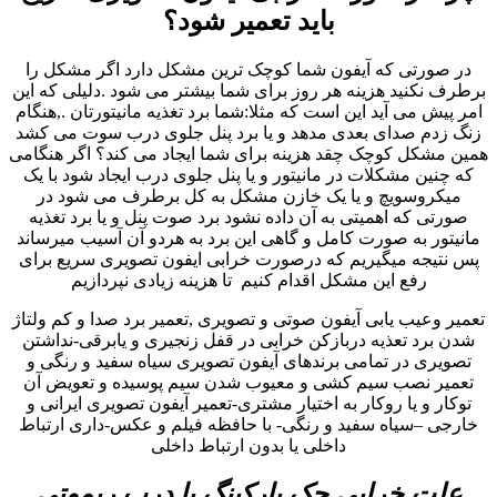
باید تعمیر شود؟
در صورتی که آیفون شما کوچک ترین مشکل دارد اگر مشکل را
برطرف نکنید هزینه هر روز برای شما بیشتر می شود .دلیلی که این
امر پیش می آید این است که مثلا:شما برد تغذیه مانیتورتان .,هنگام
زنگ زدم صدای بعدی مدهد و یا برد پنل جلوی درب سوت می کشد
همین مشکل کوچک چقد هزینه برای شما ایجاد می کند؟ اگر هنگامی
که چنین مشکلات در مانیتور و یا پنل جلوی درب ایجاد شود با یک
میکروسویچ و یا یک خازن مشکل به کل برطرف می شود در
صورتی که اهمیتی به آن داده نشود برد صوت پنل و یا برد تغذیه
مانیتور به صورت کامل و گاهی این برد به هردو آن آسیب میرساند
پس نتیجه میگیریم که درصورت خرابی ایفون تصویری سریع برای
رفع این مشکل اقدام کنیم تا هزینه زیادی نپردازیم
تعمیر وعیب یابی آیفون صوتی و تصویری ,تعمیر برد صدا و کم ولتاژ
شدن برد تعذیه دربازکن خرابی در قفل زنجیری و یابرقی-نداشتن
تصویری در تمامی برندهای آیفون تصویری سیاه سفید و رنگی و
تعمیر نصب سیم کشی و معیوب شدن سیم پوسیده و تعویض آن
توکار و یا روکار به اختیار مشتری-تعمیر آیفون تصویری ایرانی و
خارجی –سیاه سفید و رنگی- با حافظه فیلم و عکس-داری ارتباط
داخلی یا بدون ارتباط داخلی
علت خرابی جک پارکینگ یا درب ریموتی