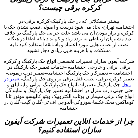
کرکره برقی چیست؟
بیشتر مشکلاتی که در جک پارکینک-کرکره برقی-در
احتشامیه تهران-ایجاد می شود درست و اصولی نصب نشدن جک یا
کرکره و تراز نبودن آن می باشد علت خرابی جک پارکینگ بر خلاف
دید مشتریان ارتباطی به تردد زیاد و کم نداد بلکه لطفا در هنگام
نصب از نصاب هایی مورد اعتماد و باسابقه استفاده کنید تا به
مشکلات و با هزینه هایی زیادی دچار نشوید
شرکت آیفون سازان تعمیرات تخصصی انواع جک پارکینگ و کرکره
برقی ایرانی و خارجی احتشامیه -خدمات تعمیر جک پارکینگ در
احتشامیه – تعمیرکار جک پارکینگ احتشامیه-تعمیر درب ریموتی-
تعمیر کرکره برقی- نصب قفل برقی بر روی جک پارکینگ-
تعمیر در
محل
جک پارکینگ-تعمیرات انواع جک پارکینگ ایرانی و ایتالیای و
حتی چینی درب منزل در احتشامیه-تعمیر جک پارکینگ و نمایندگی
انواع جک برقی سیماران-یوتاب-الکتروپیک-ویتو-کالیپسو-موتور-تابا-
کوماکس-محک-تکنما-سوزوکی-آلدو-بی اف تی-گلدن گیت-گلدن در
احتشامیه
چرا از خدمات انلاین تعمیرات شرکت آیفون
سازان استفاده کنیم؟