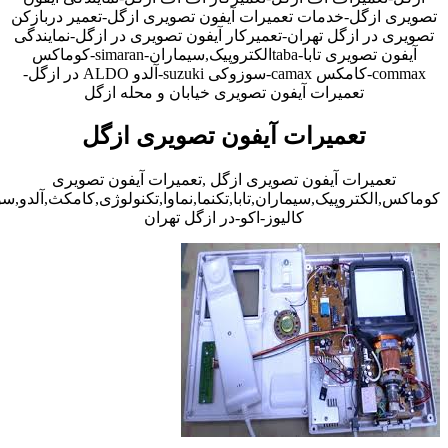
تصویری ازگل-خدمات تعمیرات آیفون تصویری ازگل-تعمیر دربازکن
تصویری در ازگل تهران-تعمیرکار آیفون تصویری در ازگل-نمایندگی
آیفون تصویری تابا-tabaالکتروپیک,سیماران-simaran-کوماکس
commax-کامکس camax-سوزوکی suzuki-آلدو ALDO در ازگل-
تعمیرات آیفون تصویری خیابان و محله ازگل
تعمیرات آیفون تصویری ازگل
تعمیرات آیفون تصویری ازگل ,تعمیرات آیفون تصویری
کوماکس,الکتروپیک,سیماران,تابا,تکنما,نماوا,تکنولوژی,کامکث,آلدو,
کالیوز-اکو-در ازگل تهران