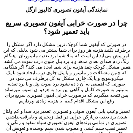
نمایندگی آیفون تصویری کالیوز ازگل
چرا در صورت خرابی آیفون تصویری سریع
باید تعمیر شود؟
در صورتی که آیفون شما کوچک ترین مشکل دارد اگر مشکل را
برطرف نکنید هزینه هر روز برای شما بیشتر می شود .دلیلی که این
امر پیش می آید این است که مثلا:شما برد تغذیه مانیتورتان .,هنگام
زنگ زدم صدای بعدی مدهد و یا برد پنل جلوی درب سوت می کشد
همین مشکل کوچک چقد هزینه برای شما ایجاد می کند؟ اگر هنگامی
که چنین مشکلات در مانیتور و یا پنل جلوی درب ایجاد شود با یک
میکروسویچ و یا یک خازن مشکل به کل برطرف می شود در
صورتی که اهمیتی به آن داده نشود برد صوت پنل و یا برد تغذیه
مانیتور به صورت کامل و گاهی این برد به هردو آن آسیب میرساند
پس نتیجه میگیریم که درصورت خرابی ایفون تصویری سریع برای
رفع این مشکل اقدام کنیم تا هزینه زیادی نپردازیم
تعمیر وعیب یابی آیفون صوتی و تصویری ,تعمیر برد صدا و کم ولتاژ
شدن برد تعذیه دربازکن خرابی در قفل زنجیری و یابرقی-نداشتن
تصویری در تمامی برندهای آیفون تصویری سیاه سفید و رنگی و
تعمیر نصب سیم کشی و معیوب شدن سیم پوسیده و تعویض آن