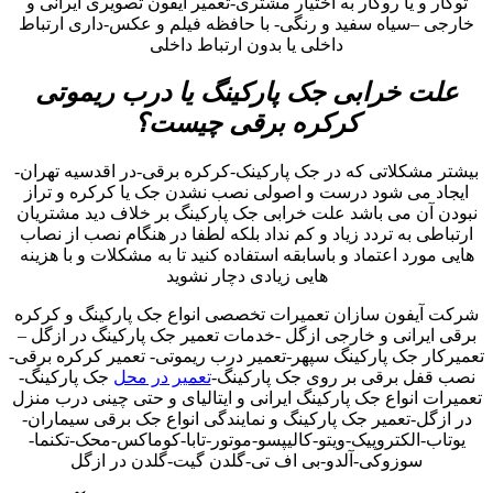
توکار و یا روکار به اختیار مشتری-تعمیر آیفون تصویری ایرانی و
خارجی –سیاه سفید و رنگی- با حافظه فیلم و عکس-داری ارتباط
داخلی یا بدون ارتباط داخلی
علت خرابی جک پارکینگ یا درب ریموتی
کرکره برقی چیست؟
بیشتر مشکلاتی که در جک پارکینک-کرکره برقی-در اقدسیه تهران-
ایجاد می شود درست و اصولی نصب نشدن جک یا کرکره و تراز
نبودن آن می باشد علت خرابی جک پارکینگ بر خلاف دید مشتریان
ارتباطی به تردد زیاد و کم نداد بلکه لطفا در هنگام نصب از نصاب
هایی مورد اعتماد و باسابقه استفاده کنید تا به مشکلات و با هزینه
هایی زیادی دچار نشوید
شرکت آیفون سازان تعمیرات تخصصی انواع جک پارکینگ و کرکره
برقی ایرانی و خارجی ازگل -خدمات تعمیر جک پارکینگ در ازگل –
تعمیرکار جک پارکینگ سپهر-تعمیر درب ریموتی- تعمیر کرکره برقی-
نصب قفل برقی بر روی جک پارکینگ-
تعمیر در محل
جک پارکینگ-
تعمیرات انواع جک پارکینگ ایرانی و ایتالیای و حتی چینی درب منزل
در ازگل-تعمیر جک پارکینگ و نمایندگی انواع جک برقی سیماران-
یوتاب-الکتروپیک-ویتو-کالیپسو-موتور-تابا-کوماکس-محک-تکنما-
سوزوکی-آلدو-بی اف تی-گلدن گیت-گلدن در ازگل