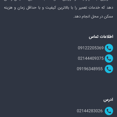
دهد که خدمات تعمیر را با بالاترین کیفیت و با حداقل زمان و هزینه
ممکن در محل انجام دهد.
اطلاعات تماس
09122205369
02144409375
09196348955
آدرس
02144283026