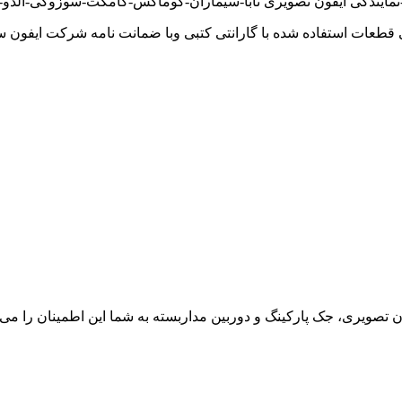
نمایندگی آیفون تصویری تابا-سیماران-کوماکس-کامکث-سوزوکی-آلدو-تک
 قطعات استفاده شده با گارانتی کتبی وبا ضمانت نامه شرکت ایفون س
ون تصویری، جک پارکینگ و دوربین مداربسته به شما این اطمینان را می د