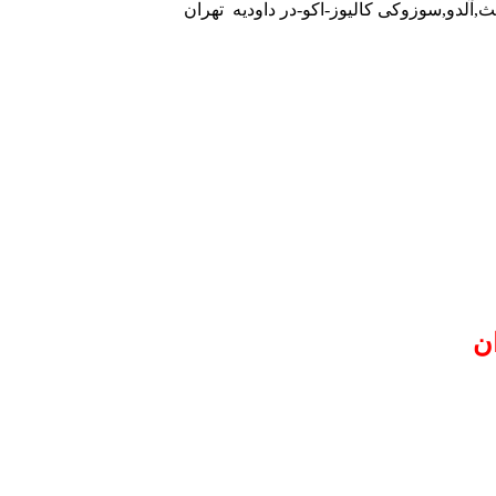
ث,آلدو,سوزوکی کالیوز-اکو-در داودیه تهران
ن