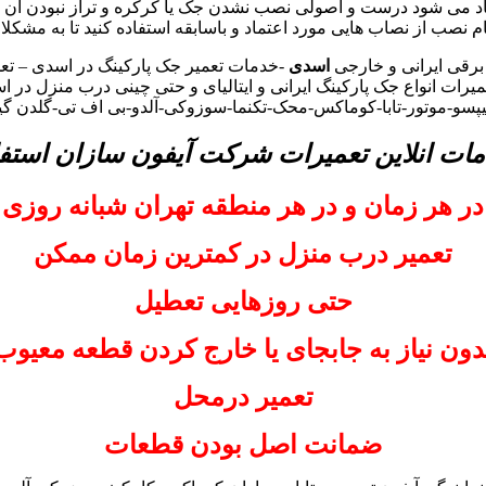
اد می شود درست و اصولی نصب نشدن جک یا کرکره و تراز نبودن آن م
گام نصب از نصاب هایی مورد اعتماد و باسابقه استفاده کنید تا به مشکلا
برقی ایرانی و خارجی
اسدی
-خدمات تعمیر جک پارکینگ در اسدی – تعم
یرات انواع جک پارکینگ ایرانی و ایتالیای و حتی چینی درب منزل در ا
الیپسو-موتور-تابا-کوماکس-محک-تکنما-سوزوکی-آلدو-بی اف تی-گلدن گ
مات انلاین تعمیرات شرکت آیفون سازان استفا
در هر زمان و در هر منطقه تهران شبانه روزی
تعمیر درب منزل در کمترین زمان ممکن
حتی روزهایی تعطیل
دون نیاز به جابجای یا خارج کردن قطعه معیوب
تعمیر درمحل
ضمانت اصل بودن قطعات