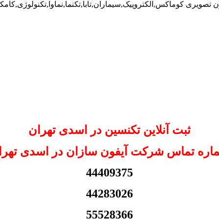
ن تصویری کوماکس,الکتروپیک,سیماران,تابا,تکنما,نماوا,تکنولوژی,کامک
ثبت آنلاین تکنسین در اسدی تهران
اره تماس شرکت آیفون سازان در اسدی تهرا
44409375
44283026
55528366