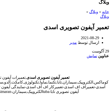
وبلاگ
خانه
»
وبلاگ
»
وبلاگ
تعمیر آیفون تصویری اسدی
2021-08-29
ارسال توسط
مدیر
29
آگوست
عناوین
نمایش
تعمیر آیفون تصویری اسدی
,تعمیرات آیفون 
کوماکس,الکتروپیک,سیماران,تابا,تکنما,نماوا,تکنولوژی,کامکث,آلد
اسدی-تعمیراف اف اسدی-تعمیرکار اف اف اسدی-نمایندگی آیفون ت
آیفون تصویری تابا-tabaالکتروپیک,سیماران-simaran-کوماکس commax-کامکس camax-سوزوکی suzuki-آلدو ALDO در اسدی-تعمیرات آیفون تصویری خیابان و محله اسدی