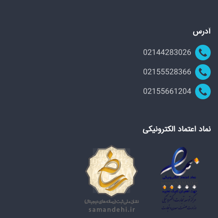
آدرس
02144283026
02155528366
02155661204
نماد اعتماد الکترونیکی