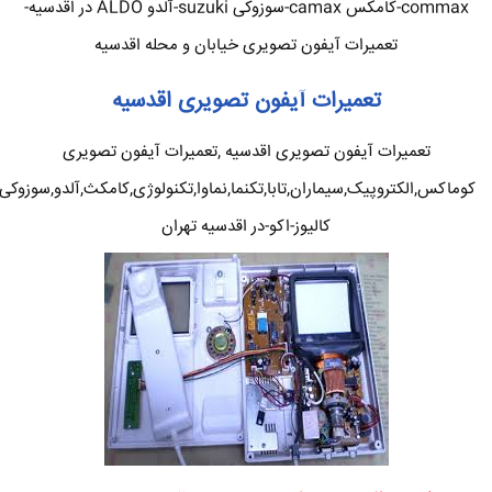
commax-کامکس camax-سوزوکی suzuki-آلدو ALDO در اقدسیه-
تعمیرات آیفون تصویری خیابان و محله اقدسیه
تعمیرات آیفون تصویری اقدسیه
تعمیرات آیفون تصویری اقدسیه ,تعمیرات آیفون تصویری
کوماکس,الکتروپیک,سیماران,تابا,تکنما,نماوا,تکنولوژی,کامکث,آلدو,سوزوکی
کالیوز-اکو-در اقدسیه تهران