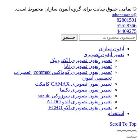
© تمامی حقوق سایت برای گروه آیفون سازان محفوظ است.
@iphonesazan
82801501
55528366
44409275
جستجو
آیفون سازان
تعمیر آیفون تصویری
تعمیر آیفون تصویری الکتروپیک
تعمیر آیفون تصویری تابا
تعمیر آیفون تصویری کوماکس commax | تعمیرات
تخصصی آیفون
تعمیر آیفون تصویری CAMAX کامکث
تعمیر آیفون تصویری تکنما
تعمیر آیفون تصویری سوزوکی suzuki
تعمیر آیفون تصویری آلدو ALDO
تعمیر آیفون تصویری اکو ECHO
استخدام
Scroll To Top