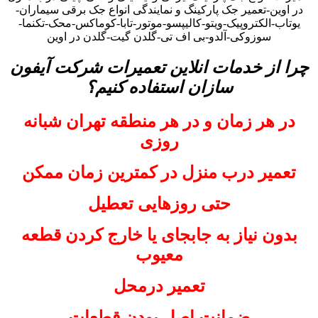
در اوین-تعمیر جک پارکینگ و نمایندگی انواع جک برقی سیماران-
یوتاب-الکتروپیک-ویتو-کالیپسو-موتور-تابا-کوماکس-محک-تکنما-
سوزوکی-آلدو-بی اف تی-گلدن گیت-گلدن در اوین
چرا از خدمات انلاین تعمیرات شرکت آیفون
سازان استفاده کنیم؟
در هر زمان و در هر منطقه تهران شبانه
روزی
تعمیر درب منزل در کمترین زمان ممکن
حتی روزهایی تعطیل
بدون نیاز به جابجای یا خارج کردن قطعه
معیوب
تعمیر درمحل
ضمانت اصل بودن قطعات