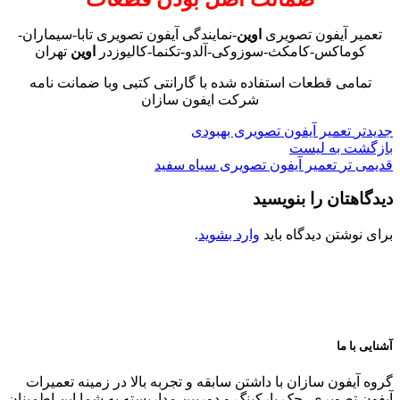
تعمیر آیفون تصویری
اوین
-نمایندگی آیفون تصویری تابا-سیماران-
کوماکس-کامکث-سوزوکی-آلدو-تکنما-کالیوزدر
اوین
تهران
تمامی قطعات استفاده شده با گارانتی کتبی وبا ضمانت نامه
شرکت ایفون سازان
جدیدتر
تعمیر آیفون تصویری بهبودی
بازگشت به لیست
قدیمی تر
تعمیر آیفون تصویری سیاه سفید
دیدگاهتان را بنویسید
برای نوشتن دیدگاه باید
وارد بشوید
.
آشنایی با ما
گروه آیفون سازان با داشتن سابقه و تجربه بالا در زمینه تعمیرات
آیفون تصویری، جک پارکینگ و دوربین مداربسته به شما این اطمینان