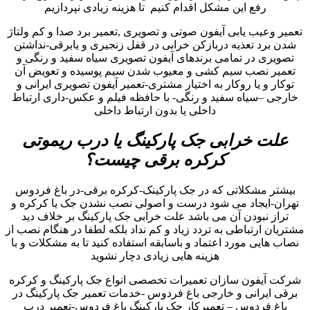
رفع این مشکل اقدام کنیم تا هزینه زیادی نپردازیم
تعمیر وعیب یابی آیفون صوتی و تصویری ,تعمیر برد صدا و کم ولتاژ
شدن برد تعذیه دربازکن خرابی در قفل زنجیری و یابرقی-نداشتن
تصویری در تمامی برندهای آیفون تصویری سیاه سفید و رنگی و
تعمیر نصب سیم کشی و معیوب شدن سیم پوسیده و تعویض آن
توکار و یا روکار به اختیار مشتری-تعمیر آیفون تصویری ایرانی و
خارجی –سیاه سفید و رنگی- با حافظه فیلم و عکس-داری ارتباط
داخلی یا بدون ارتباط داخلی
علت خرابی جک پارکینگ یا درب ریموتی
کرکره برقی چیست؟
بیشتر مشکلاتی که در جک پارکینک-کرکره برقی-در باغ فردوس
تهران-ایجاد می شود درست و اصولی نصب نشدن جک یا کرکره و
تراز نبودن آن می باشد علت خرابی جک پارکینگ بر خلاف دید
مشتریان ارتباطی به تردد زیاد و کم نداد بلکه لطفا در هنگام نصب از
نصاب هایی مورد اعتماد و باسابقه استفاده کنید تا به مشکلات و با
هزینه هایی زیادی دچار نشوید
شرکت آیفون سازان تعمیرات تخصصی انواع جک پارکینگ و کرکره
برقی ایرانی و خارجی باغ فردوس -خدمات تعمیر جک پارکینگ در
باغ فردوس – تعمیرکار جک پارکینگ باغ فردوس-تعمیر درب