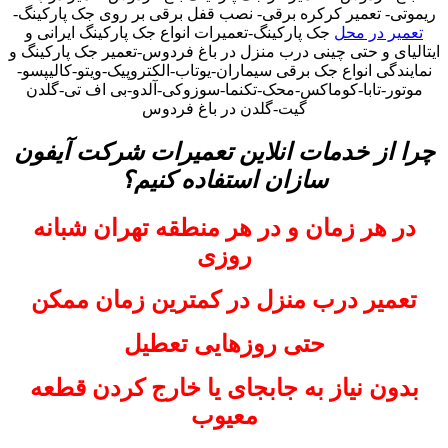
ریموتی- تعمیر کرکره برقی- نصب قفل برقی بر روی جک پارکینگ-
تعمیر در محل
جک پارکینگ-تعمیرات انواع جک پارکینگ ایرانی و
ایتالیای و حتی چینی درب منزل در باغ فردوس-تعمیر جک پارکینگ و
نمایندگی انواع جک برقی سیماران-یوتاب-الکتروپیک-ویتو-کالیپسو-
موتور-تابا-کوماکس-محک-تکنما-سوزوکی-آلدو-بی اف تی-گلدن
گیت-گلدن در باغ فردوس
چرا از خدمات انلاین تعمیرات شرکت آیفون
سازان استفاده کنیم؟
در هر زمان و در هر منطقه تهران شبانه
روزی
تعمیر درب منزل در کمترین زمان ممکن
حتی روزهایی تعطیل
بدون نیاز به جابجای یا خارج کردن قطعه
معیوب