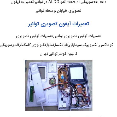
camax-سوزوکی suzuki-آلدو ALDO در توانیر-تعمیرات آیفون
تصویری خیابان و محله توانیر
تعمیرات آیفون تصویری توانیر
تعمیرات آیفون تصویری توانیر ,تعمیرات آیفون تصویری
کوماکس,الکتروپیک,سیماران,تابا,تکنما,نماوا,تکنولوژی,کامکث,آلدو,سوزوکی
کالیوز-اکو-در توانیر تهران