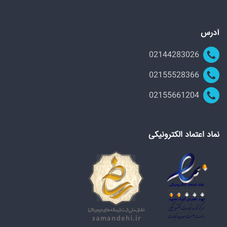
آدرس
02144283026
02155528366
02155661204
نماد اعتماد الکترونیکی