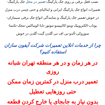
نصب قفل برقی بر روی جک پارکینگ-
تعمیر در محل
جک پارکینگ-
تعمیرات انواع جک پارکینگ ایرانی و ایتالیای و حتی چینی درب منزل
در خوش-تعمیر جک پارکینگ و نمایندگی انواع جک برقی سیماران-
یوتاب-الکتروپیک-ویتو-کالیپسو-موتور-تابا-کوماکس-محک-تکنما-
سوزوکی-آلدو-بی اف تی-گلدن گیت-گلدن در خوش
چرا از خدمات انلاین تعمیرات شرکت آیفون سازان
استفاده کنیم؟
در هر زمان و در هر منطقه تهران شبانه
روزی
تعمیر درب منزل در کمترین زمان ممکن
حتی روزهایی تعطیل
بدون نیاز به جابجای یا خارج کردن قطعه