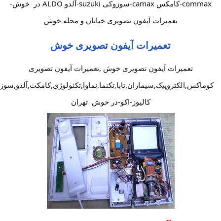
commax-کامکس camax-سوزوکی suzuki-آلدو ALDO در خوش-
تعمیرات آیفون تصویری خیابان و محله خوش
تعمیرات آیفون تصویری خوش
تعمیرات آیفون تصویری خوش ,تعمیرات آیفون تصویری
کوماکس,الکتروپیک,سیماران,تابا,تکنما,نماوا,تکنولوژی,کامکث,آلدو,سوز
کالیوز-اکو-در خوش تهران