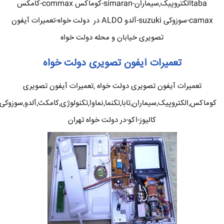
tabaالکتروپیک,سیماران-simaran-کوماکس commax-کامکس
camax-سوزوکی suzuki-آلدو ALDO در دولت خواه-تعمیرات آیفون
تصویری خیابان و محله دولت خواه
تعمیرات آیفون تصویری دولت خواه
تعمیرات آیفون تصویری دولت خواه ,تعمیرات آیفون تصویری
کوماکس,الکتروپیک,سیماران,تابا,تکنما,نماوا,تکنولوژی,کامکث,آلدو,سوزوکی
کالیوز-اکو-در دولت خواه تهران