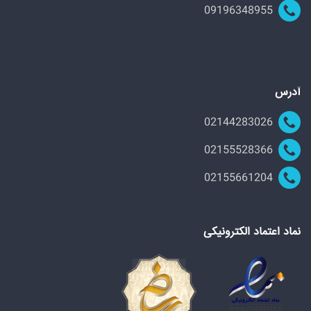
09196348955
آدرس
02144283026
02155528366
02155661204
نماد اعتماد الکترونیکی