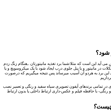
 شود؟
 آید این است که مثلا:شما برد تغذیه مانیتورتان .,هنگام زنگ زدم
در مانیتور و یا پنل جلوی درب ایجاد شود با یک میکروسویچ و یا
 این برد به هردو آن آسیب میرساند پس نتیجه میگیریم که درصورت
ردازیم
ری در تمامی برندهای آیفون تصویری سیاه سفید و رنگی و تعمیر نصب
رنگی- با حافظه فیلم و عکس-داری ارتباط داخلی یا بدون ارتباط
 چیست؟