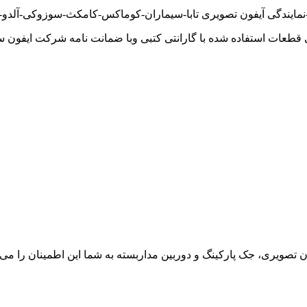
نمایندگی آیفون تصویری تابا-سیماران-کوماکس-کامکث-سوزوکی-آلدو-تک
 قطعات استفاده شده با گارانتی کتبی وبا ضمانت نامه شرکت ایفون س
ون تصویری، جک پارکینگ و دوربین مداربسته به شما این اطمینان را می د