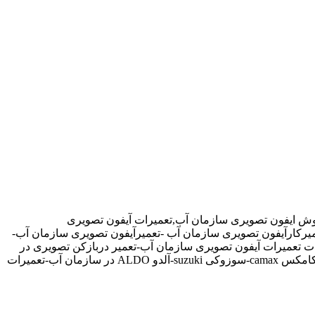
وش ایفون تصویری سازمان آب,تعمیرات آیفون تصویری
میرکارآیفون تصویری سازمان آب -تعمیرآیفون تصویری سازمان آب-
 تعمیرات آیفون تصویری سازمان آب-تعمیر دربازکن تصویری در
سازمان آب تهران-تعمیرکار آیفون تصویری در سازمان آب-نمایندگی آیفون تصویری تابا-tabaالکتروپیک,سیماران-simaran-کوماکس commax-کامکس camax-سوزوکی suzuki-آلدو ALDO در سازمان آب-تعمیرات