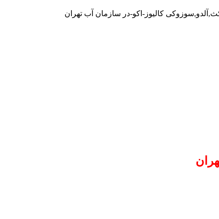
کث,آلدو,سوزوکی کالیوز-اکو-در سازمان آب تهران
هران