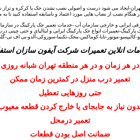
هران-ایجاد می شود درست و اصولی نصب نشدن جک یا کرکره و تراز نب
 در هنگام نصب از نصاب هایی مورد اعتماد و باسابقه استفاده کنید تا به 
ی ایرانی و خارجی سازمان آب -خدمات تعمیر جک پارکینگ در سازمان 
پارکینگ-تعمیرات انواع جک پارکینگ ایرانی و ایتالیای و حتی چینی در
تو-کالیپسو-موتور-تابا-کوماکس-محک-تکنما-سوزوکی-آلدو-بی اف تی-گ
مات انلاین تعمیرات شرکت آیفون سازان استفا
در هر زمان و در هر منطقه تهران شبانه روزی
تعمیر درب منزل در کمترین زمان ممکن
حتی روزهایی تعطیل
دون نیاز به جابجای یا خارج کردن قطعه معیوب
تعمیر درمحل
ضمانت اصل بودن قطعات