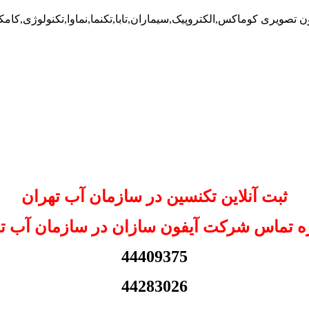
 تصویری کوماکس,الکتروپیک,سیماران,تابا,تکنما,نماوا,تکنولوژی,کام
ثبت آنلاین تکنسین در سازمان آب تهران
 تماس شرکت آیفون سازان در سازمان آب ت
44409375
44283026