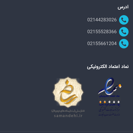
آدرس
02144283026
02155528366
02155661204
نماد اعتماد الکترونیکی