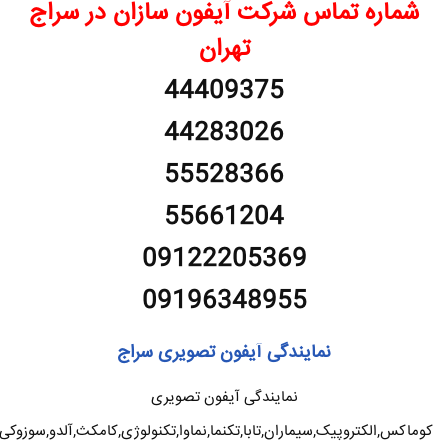
شماره تماس شرکت آیفون سازان در سراج
تهران
44409375
44283026
55528366
55661204
09122205369
09196348955
نمایندگی آیفون تصویری سراج
نمایندگی آیفون تصویری
کوماکس,الکتروپیک,سیماران,تابا,تکنما,نماوا,تکنولوژی,کامکث,آلدو,سوزوکی