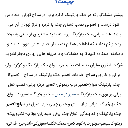
چیست؟
بیشتر مشکلاتی که در جک پارکینک-کرکره برقی-در سراج تهران-ایجاد می
شود درست و اصولی نصب نشدن جک یا کرکره و تراز نبودن آن می
باشد علت خرابی جک پارکینگ بر خلاف دید مشتریان ارتباطی به تردد
زیاد و کم نداد بلکه لطفا در هنگام نصب از نصاب هایی مورد اعتماد و
باسابقه استفاده کنید تا به مشکلات و با هزینه هایی زیادی دچار نشوید
شرکت آیفون سازان تعمیرات تخصصی انواع جک پارکینگ و کرکره برقی
ایرانی و خارجی
سراج
-خدمات تعمیر جک پارکینگ در سراج – تعمیرکار
جک پارکینگ
سراج-تعمیر
درب ریموتی- تعمیر کرکره برقی- نصب قفل
برقی بر روی جک پارکینگ-
تعمیر در محل
جک پارکینگ-تعمیرات انواع
جک پارکینگ ایرانی و ایتالیای و حتی چینی درب منزل در
سراج-تعمیر
جک پارکینگ و نمایندگی انواع جک برقی سیماران-یوتاب-الکتروپیک-
ویتو-کالیپسو-موتور-تابا-کوماکس-محک-تکنما-سوزوکی-آلدو-بی اف تی-