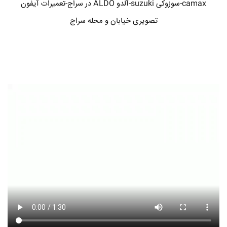
camax-سوزوکی suzuki-آلدو ALDO در سراج-تعمیرات آیفون
تصویری خیابان و محله سراج