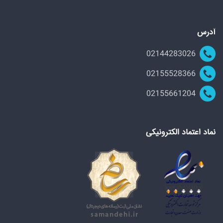
آدرس
02144283026
02155528366
02155661204
نماد اعتماد الکترونیکی