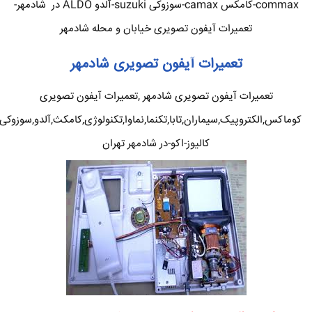
commax-کامکس camax-سوزوکی suzuki-آلدو ALDO در شادمهر-
تعمیرات آیفون تصویری خیابان و محله شادمهر
تعمیرات آیفون تصویری شادمهر
تعمیرات آیفون تصویری شادمهر ,تعمیرات آیفون تصویری
کوماکس,الکتروپیک,سیماران,تابا,تکنما,نماوا,تکنولوژی,کامکث,آلدو,سوزوکی
کالیوز-اکو-در شادمهر تهران