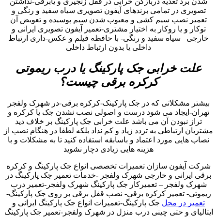
شدن برد تعذیه دربازکن خرابی در قفل زنجیری و یابرقی-نداشتن
تصویری در تمامی برندهای آیفون تصویری سیاه سفید و رنگی و
تعمیر نصب سیم کشی و معیوب شدن سیم پوسیده و تعویض آن
توکار و یا روکار به اختیار مشتری-تعمیر آیفون تصویری ایرانی و
خارجی –سیاه سفید و رنگی- با حافظه فیلم و عکس-داری ارتباط
داخلی یا بدون ارتباط داخلی
علت خرابی جک پارکینگ یا درب ریموتی
کرکره برقی چیست؟
بیشتر مشکلاتی که در جک پارکینک-کرکره برقی-در شهرک ولفجر
تهران-ایجاد می شود درست و اصولی نصب نشدن جک یا کرکره و
تراز نبودن آن می باشد علت خرابی جک پارکینگ بر خلاف دید
مشتریان ارتباطی به تردد زیاد و کم نداد بلکه لطفا در هنگام نصب از
نصاب هایی مورد اعتماد و باسابقه استفاده کنید تا به مشکلات و با
هزینه هایی زیادی دچار نشوید
شرکت آیفون سازان تعمیرات تخصصی انواع جک پارکینگ و کرکره
برقی ایرانی و خارجی شهرک ولفجر -خدمات تعمیر جک پارکینگ در
شهرک ولفجر – تعمیرکار جک پارکینگ شهرک ولفجر-تعمیر درب
ریموتی- تعمیر کرکره برقی- نصب قفل برقی بر روی جک پارکینگ-
تعمیر در محل
جک پارکینگ-تعمیرات انواع جک پارکینگ ایرانی و
ایتالیای و حتی چینی درب منزل در شهرک ولفجر-تعمیر جک پارکینگ