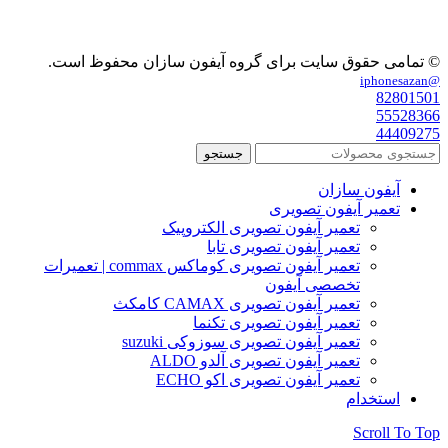
© تمامی حقوق سایت برای گروه آیفون سازان محفوظ است.
@iphonesazan
82801501
55528366
44409275
جستجو
آیفون سازان
تعمیر آیفون تصویری
تعمیر آیفون تصویری الکتروپیک
تعمیر آیفون تصویری تابا
تعمیر آیفون تصویری کوماکس commax | تعمیرات
تخصصی آیفون
تعمیر آیفون تصویری CAMAX کامکث
تعمیر آیفون تصویری تکنما
تعمیر آیفون تصویری سوزوکی suzuki
تعمیر آیفون تصویری آلدو ALDO
تعمیر آیفون تصویری اکو ECHO
استخدام
Scroll To Top