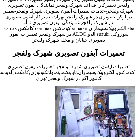
ولفجر-تعمیرکار اف اف شهرک ولفجر-نمایندگی آیفون تصویری
شهرک ولفجر-خدمات تعمیرات آیفون تصویری شهرک ولفجر-تعمیر
دربازکن تصویری در شهرک ولفجر تهران-تعمیرکار آیفون تصویری
در شهرک ولفجر-نمایندگی آیفون تصویری تابا-
tabaالکتروپیک,سیماران-simaran-کوماکس commax-کامکس camax-
سوزوکی suzuki-آلدو ALDO در شهرک ولفجر-تعمیرات آیفون
تصویری خیابان و محله شهرک ولفجر
تعمیرات آیفون تصویری شهرک ولفجر
تعمیرات آیفون تصویری شهرک ولفجر ,تعمیرات آیفون تصویری
کوماکس,الکتروپیک,سیماران,تابا,تکنما,نماوا,تکنولوژی,کامکث,آلدو,
کالیوز-اکو-در شهرک ولفجر تهران