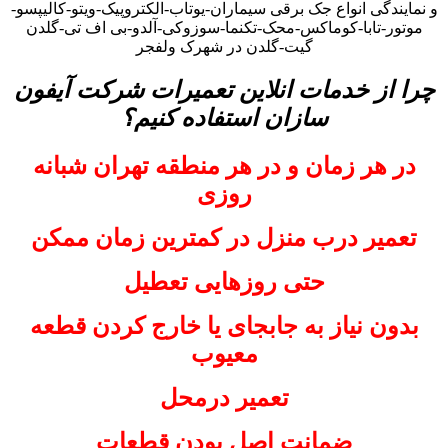
و نمایندگی انواع جک برقی سیماران-یوتاب-الکتروپیک-ویتو-کالیپسو-
موتور-تابا-کوماکس-محک-تکنما-سوزوکی-آلدو-بی اف تی-گلدن
گیت-گلدن در شهرک ولفجر
چرا از خدمات انلاین تعمیرات شرکت آیفون
سازان استفاده کنیم؟
در هر زمان و در هر منطقه تهران شبانه
روزی
تعمیر درب منزل در کمترین زمان ممکن
حتی روزهایی تعطیل
بدون نیاز به جابجای یا خارج کردن قطعه
معیوب
تعمیر درمحل
ضمانت اصل بودن قطعات