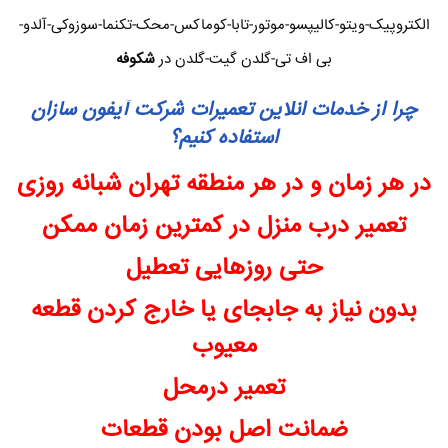
الکتروپیک-ویتو-کالیپسو-موتور-تابا-کوماکس-محک-تکنما-سوزوکی-آلدو-
بی اف تی-گلدن گیت-گلدن در
شکوفه
چرا از خدمات انلاین تعمیرات شرکت آیفون سازان
استفاده کنیم؟
در هر زمان و در هر منطقه تهران شبانه روزی
تعمیر درب منزل در کمترین زمان ممکن
حتی روزهایی تعطیل
بدون نیاز به جابجای یا خارج کردن قطعه
معیوب
تعمیر درمحل
ضمانت اصل بودن قطعات