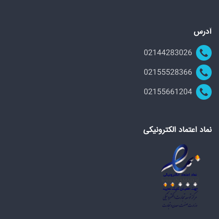
آدرس
02144283026
02155528366
02155661204
نماد اعتماد الکترونیکی