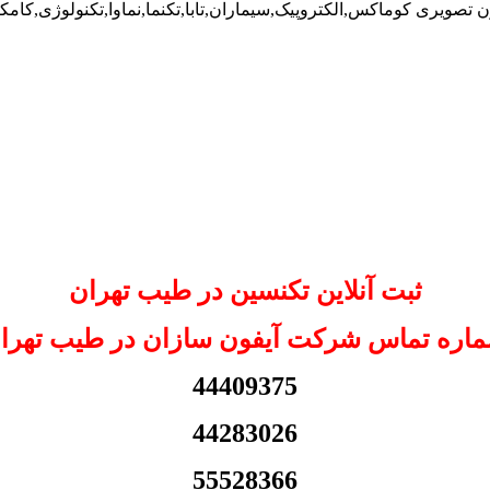
 تصویری کوماکس,الکتروپیک,سیماران,تابا,تکنما,نماوا,تکنولوژی,کام
ثبت آنلاین تکنسین در طیب تهران
اره تماس شرکت آیفون سازان در طیب تهرا
44409375
44283026
55528366