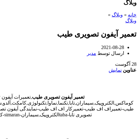
وبلاگ
خانه
»
وبلاگ
»
وبلاگ
تعمیر آیفون تصویری طیب
2021-08-28
ارسال توسط
مدیر
28
آگوست
عناوین
نمایش
تعمیر آیفون تصویری طیب
,تعمیرات آیفون
کوماکس,الکتروپیک,سیماران,تابا,تکنما,نماوا,تکنولوژی,کامکث,آ
طیب-تعمیراف اف طیب-تعمیرکار اف اف طیب-نمایندگی آیفون تصوی
تصویری تابا-tabaالکتروپیک,سیماران-simaran-کوماکس commax-کامکس camax-سوزوکی suzuki-آلدو ALDO در طیب-تعمیرات آیفون تصویری خیابان و محله طیب