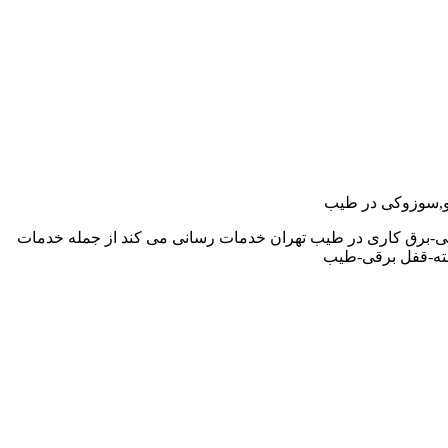
لدو,سوزوکی در طیب
قی-برق کاری در طیب تهران خدمات رسانی می کند از جمله خدمات
سته-قفل برقی-طیب