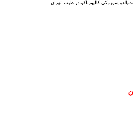
کث,آلدو,سوزوکی کالیوز-اکو-در طیب تهران
ن