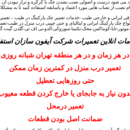
د می شود درست و اصولی نصب نشدن جک یا کرکره و تراز نبودن آن م
گام نصب از نصاب هایی مورد اعتماد و باسابقه استفاده کنید تا به مشکلا
ی ایرانی و خارجی طیب -خدمات تعمیر جک پارکینگ در طیب – تعمیر
اع جک پارکینگ ایرانی و ایتالیای و حتی چینی درب منزل در طیب-تعمی
و-موتور-تابا-کوماکس-محک-تکنما-سوزوکی-آلدو-بی اف تی-گلدن گیت-گ
مات انلاین تعمیرات شرکت آیفون سازان استفا
در هر زمان و در هر منطقه تهران شبانه روزی
تعمیر درب منزل در کمترین زمان ممکن
حتی روزهایی تعطیل
دون نیاز به جابجای یا خارج کردن قطعه معیوب
تعمیر درمحل
ضمانت اصل بودن قطعات