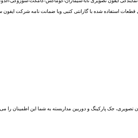
مایندگی آیفون تصویری تابا-سیماران-کوماکس-کامکث-سوزوکی-آلدو-ت
 قطعات استفاده شده با گارانتی کتبی وبا ضمانت نامه شرکت ایفون س
ون تصویری، جک پارکینگ و دوربین مداربسته به شما این اطمینان را می د