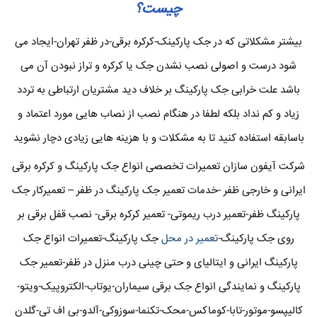
چیست؟
بیشتر مشکلاتی که در جک پارکینک-کرکره برقی-در ظفر تهران-ایجاد می
شود درست و اصولی نصب نشدن جک یا کرکره و تراز نبودن آن می
باشد علت خرابی جک پارکینگ بر خلاف دید مشتریان ارتباطی به تردد
زیاد و کم نداد بلکه لطفا در هنگام نصب از نصاب هایی مورد اعتماد و
باسابقه استفاده کنید تا به مشکلات و با هزینه هایی زیادی دچار نشوید
شرکت آیفون سازان تعمیرات تخصصی انواع جک پارکینگ و کرکره برقی
ایرانی و خارجی ظفر -خدمات تعمیر جک پارکینگ در ظفر – تعمیرکار جک
پارکینگ ظفر-تعمیر درب ریموتی- تعمیر کرکره برقی- نصب قفل برقی بر
روی جک پارکینگ-
تعمیر در محل
جک پارکینگ-تعمیرات انواع جک
پارکینگ ایرانی و ایتالیای و حتی چینی درب منزل در ظفر-تعمیر جک
پارکینگ و نمایندگی انواع جک برقی سیماران-یوتاب-الکتروپیک-ویتو-
کالیپسو-موتور-تابا-کوماکس-محک-تکنما-سوزوکی-آلدو-بی اف تی-گلدن