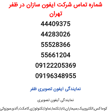
شماره تماس شرکت آیفون سازان در ظفر
تهران
44409375
44283026
55528366
55661204
09122205369
09196348955
نمایندگی آیفون تصویری ظفر
نمایندگی آیفون تصویری
کوماکس,الکتروپیک,سیماران,تابا,تکنما,نماوا,تکنولوژی,کامکث,آلدو,سوزوکی