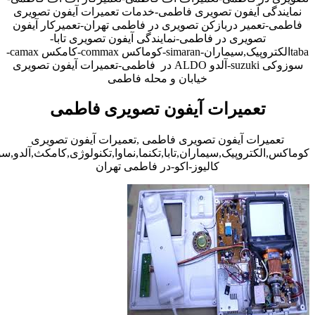
نمایندگی آیفون تصویری فاطمی-خدمات تعمیرات آیفون تصویری
فاطمی-تعمیر دربازکن تصویری در فاطمی تهران-تعمیرکار آیفون
تصویری در فاطمی-نمایندگی آیفون تصویری تابا-
tabaالکتروپیک,سیماران-simaran-کوماکس commax-کامکس camax-
سوزوکی suzuki-آلدو ALDO در فاطمی-تعمیرات آیفون تصویری
خیابان و محله فاطمی
تعمیرات آیفون تصویری فاطمی
تعمیرات آیفون تصویری فاطمی ,تعمیرات آیفون تصویری
کوماکس,الکتروپیک,سیماران,تابا,تکنما,نماوا,تکنولوژی,کامکث,آلدو,
کالیوز-اکو-در فاطمی تهران