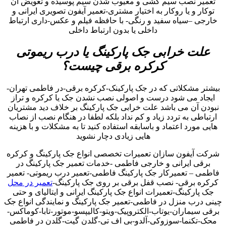
تعمیر نصب سیم کشی و معیوب شدن سیم پوسیده و تعویض آن
توکار و یا روکار به اختیار مشتری-تعمیر آیفون تصویری ایرانی و
خارجی –سیاه سفید و رنگی- با حافظه فیلم و عکس-داری ارتباط
داخلی یا بدون ارتباط داخلی
علت خرابی جک پارکینگ یا درب ریموتی
کرکره برقی چیست؟
بیشتر مشکلاتی که در جک پارکینک-کرکره برقی-در فاطمی تهران-
ایجاد می شود درست و اصولی نصب نشدن جک یا کرکره و تراز
نبودن آن می باشد علت خرابی جک پارکینگ بر خلاف دید مشتریان
ارتباطی به تردد زیاد و کم نداد بلکه لطفا در هنگام نصب از نصاب
هایی مورد اعتماد و باسابقه استفاده کنید تا به مشکلات و با هزینه
هایی زیادی دچار نشوید
شرکت آیفون سازان تعمیرات تخصصی انواع جک پارکینگ و کرکره
برقی ایرانی و خارجی فاطمی -خدمات تعمیر جک پارکینگ در
فاطمی – تعمیرکار جک پارکینگ فاطمی-تعمیر درب ریموتی- تعمیر
کرکره برقی- نصب قفل برقی بر روی جک پارکینگ-
تعمیر در محل
جک پارکینگ-تعمیرات انواع جک پارکینگ ایرانی و ایتالیای و حتی
چینی درب منزل در فاطمی-تعمیر جک پارکینگ و نمایندگی انواع جک
برقی سیماران-یوتاب-الکتروپیک-ویتو-کالیپسو-موتور-تابا-کوماکس-
محک-تکنما-سوزوکی-آلدو-بی اف تی-گلدن گیت-گلدن در فاطمی