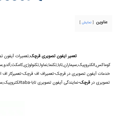
عناوین
نمایش
تعمیر آیفون تصویری قرچک
,تعمیرات آیفون 
کوماکس,الکتروپیک,سیماران,تابا,تکنما,نماوا,تکنولوژی,کامکث,آل
خدمات آیفون تصویری در قرچک-تعمیراف اف قرچک-تعمیرکار اف ا
تصویری در
قرچک
-نمایندگی آیفون تصویری تابا-tabaالکتروپیک,سیماران-simaran-کوماکس commax-کامکس camax-سوزوکی suzuki-آلدو ALDO در قرچک-تعمیرات آیفون تصویری خیابان و محله