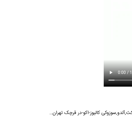
ث,آلدو,سوزوکی کالیوز-اکو-در قرچک تهران..