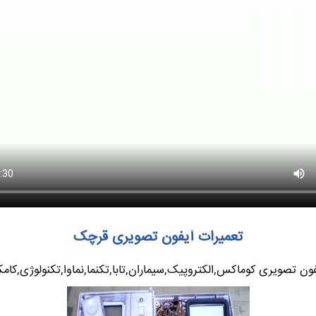
تعمیرات آیفون تصویری قرچک
ون تصویری کوماکس,الکتروپیک,سیماران,تابا,تکنما,نماوا,تکنولوژی,کامک