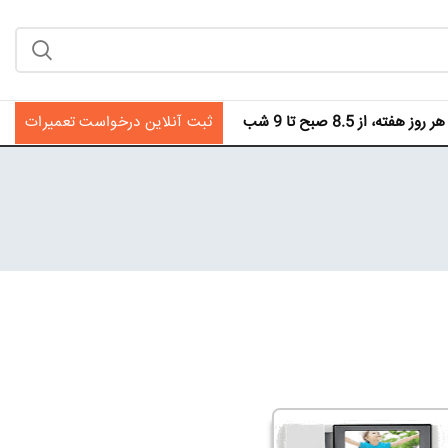
فته، از 8.5 صبح تا 9 شب
ثبت آنلاین درخواست تعمیرات