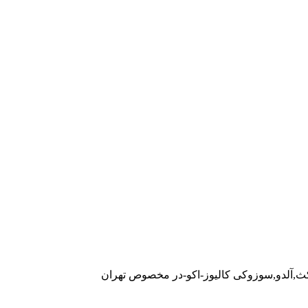
مکث,آلدو,سوزوکی کالیوز-اکو-در مخصوص تهران