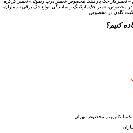
 تعمیرکار جک پارکینگ مخصوص-تعمیر درب ریموتی- تعمیر کرکره
ل در مخصوص-تعمیر جک پارکینگ و نمایندگی انواع جک برقی سیماران-
ن گیت-گلدن در مخصوص
ده کنیم؟
تکنما-کالیوزدر مخصوص تهران
ازان