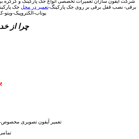
شرکت آیفون سازان تعمیرات تخصصی انواع جک پارکینگ و کرکره ب
برقی- نصب قفل برقی بر روی جک پارکینگ-
تعمیر در محل
جک پارکینگ
یوتاب-الکتروپیک-ویتو
چرا از خد
ب
تعمیر آیفون تصویری مخصوص-نم
تمامی