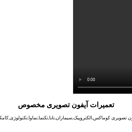
تعمیرات آیفون تصویری مخصوص
تصویری کوماکس,الکتروپیک,سیماران,تابا,تکنما,نماوا,تکنولوژی,کا