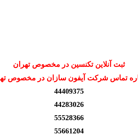
ثبت آنلاین تکنسین در مخصوص تهران
ه تماس شرکت آیفون سازان در مخصوص ته
44409375
44283026
55528366
55661204