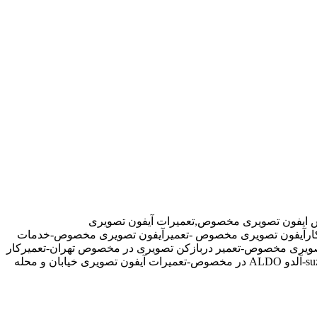
 ایفون تصویری مخصوص,تعمیرات آیفون تصویری
یرکارآیفون تصویری مخصوص -تعمیرآیفون تصویری مخصوص-خدمات
یری مخصوص-تعمیر دربازکن تصویری در مخصوص تهران-تعمیرکار
آیفون تصویری در مخصوص-نمایندگی آیفون تصویری تابا-tabaالکتروپیک,سیماران-simaran-کوماکس commax-کامکس camax-سوزوکی suzuki-آلدو ALDO در مخصوص-تعمیرات آیفون تصویری خیابان و محله