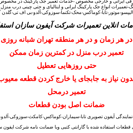
رقی ایرانی و خارجی مخصوص -خدمات تعمیر جک پارکینگ در مخصوص –
-تعمیرات انواع جک پارکینگ ایرانی و ایتالیای و حتی چینی درب منز
-کالیپسو-موتور-تابا-کوماکس-محک-تکنما-سوزوکی-آلدو-بی اف تی-گلد
مات انلاین تعمیرات شرکت آیفون سازان استفا
در هر زمان و در هر منطقه تهران شبانه روزی
تعمیر درب منزل در کمترین زمان ممکن
حتی روزهایی تعطیل
دون نیاز به جابجای یا خارج کردن قطعه معیوب
تعمیر درمحل
ضمانت اصل بودن قطعات
ایندگی آیفون تصویری تابا-سیماران-کوماکس-کامکث-سوزوکی-آلدو-
 قطعات استفاده شده با گارانتی کتبی وبا ضمانت نامه شرکت ایفون س