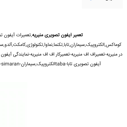
تعمیر آیفون تصویری منیریه
,تعمیرات آیفون ت
کوماکس,الکتروپیک,سیماران,تابا,تکنما,نماوا,تکنولوژی,کامکث,آلدو
در منیریه-تعمیراف اف منیریه-تعمیرکار اف اف منیریه-نمایندگی آیفو
آیفون تصویری تابا-tabaالکتروپیک,سیماران-simaran-کوماکس commax-کامکس camax-سوزوکی suzuki-آلدو ALDO در منیریه-تعمیرات آیفون تصویری خیابان و محله منیریه