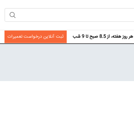
فته، از 8.5 صبح تا 9 شب
ثبت آنلاین درخواست تعمیرات