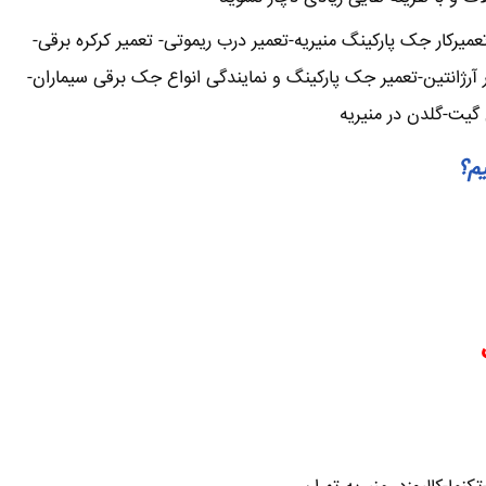
رکار جک پارکینگ منیریه-تعمیر درب ریموتی- تعمیر کرکره برقی-
آرژانتین-تعمیر جک پارکینگ و نمایندگی انواع جک برقی سیماران-
 گیت-گلدن در منیریه
یم؟