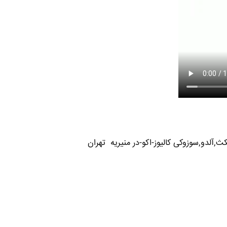
,آلدو,سوزوکی کالیوز-اکو-در منیریه تهران