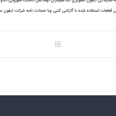
-نمایندگی آیفون تصویری تابا-سیماران-کوماکس-کامکث-سوزوکی-آلدو-تکن
ی قطعات استفاده شده با گارانتی کتبی وبا ضمانت نامه شرکت ایفون سا