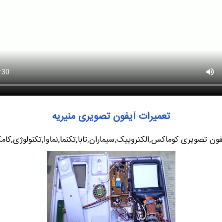
تعمیرات آیفون تصویری منیریه
ون تصویری کوماکس,الکتروپیک,سیماران,تابا,تکنما,نماوا,تکنولوژی,کامکث