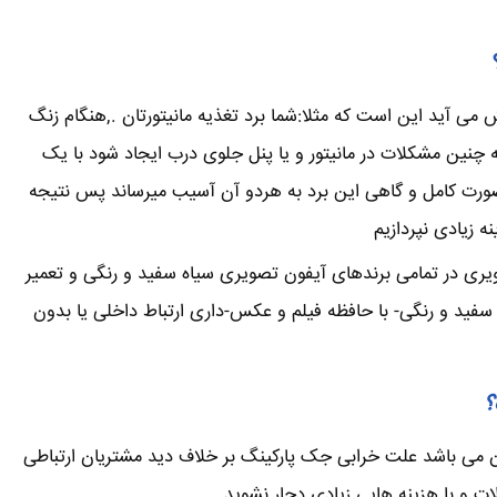
می آید این است که مثلا:شما برد تغذیه مانیتورتان .,هنگام زنگ
ین مشکلات در مانیتور و یا پنل جلوی درب ایجاد شود با یک
صورت کامل و گاهی این برد به هردو آن آسیب میرساند پس نتیجه
 زیادی نپردازیم
ویری در تمامی برندهای آیفون تصویری سیاه سفید و رنگی و تعمیر
فید و رنگی- با حافظه فیلم و عکس-داری ارتباط داخلی یا بدون
؟
ن می باشد علت خرابی جک پارکینگ بر خلاف دید مشتریان ارتباطی
لات و با هزینه هایی زیادی دچار نشوید